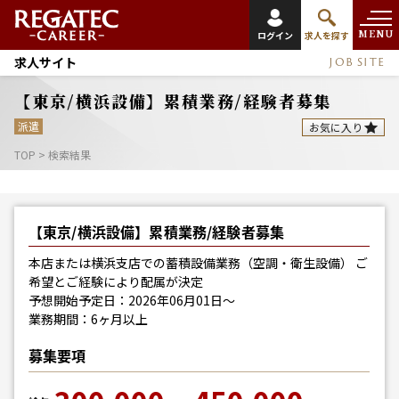
MENU
ログイン
求人を探す
求人サイト
JOB SITE
【東京/横浜設備】累積業務/経験者募集
派遣
お気に入り
TOP
>
検索結果
【東京/横浜設備】累積業務/経験者募集
本店または横浜支店での蓄積設備業務（空調・衛生設備） ご
希望とご経験により配属が決定
予想開始予定日：2026年06月01日～
業務期間：6ヶ月以上
募集要項