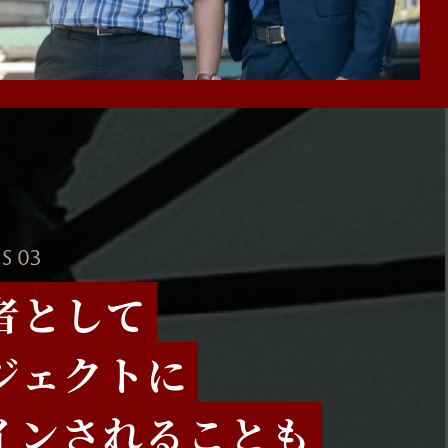
S 03
者として
ジェクトに
インされることも