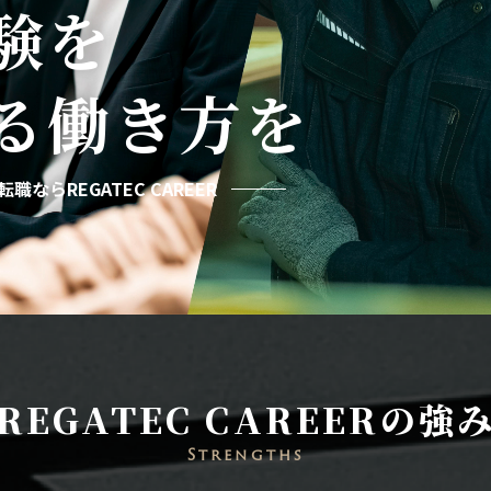
験を
る
働き方を
職ならREGATEC CAREER
REGATEC CAREERの強
Strengths