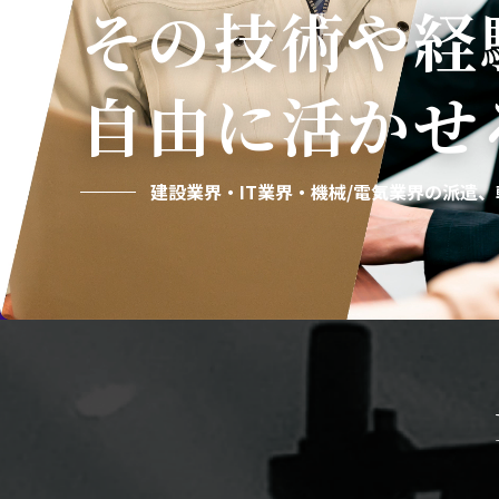
その技術や経
自由に活かせ
建設業界・IT業界・機械/電気業界の
派遣、転