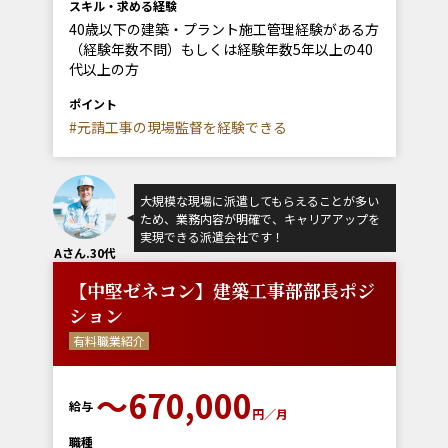
スキル・求める経験
40歳以下の建築・プラント施工管理経験がある方
（経験年数不問）もしくは経験年数5年以上の40
代以上の方
ポイント
#元請工事の現場監督を経験できる
大規模な現場に派遣してもらえることが多い
ため、業務内容が明確で、キャリアアップを
実現できる派遣会社です！
Aさん.30代
【中堅ゼネコン】建築工事部部長ポジ
ション
有料職業紹介
〜670,000
給与
円／月
職種