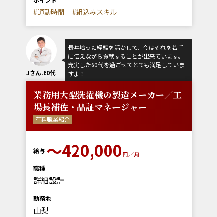
ポイント
#通勤時間
#組込みスキル
長年培った経験を活かして、今はそれを若手
に伝えながら貢献することが出来ています。
充実した60代を過ごせてとても満足していま
Jさん.60代
すよ！
業務用大型洗濯機の製造メーカー／工
場長補佐・品証マネージャー
有料職業紹介
〜420,000
給与
円／月
職種
詳細設計
勤務地
山梨