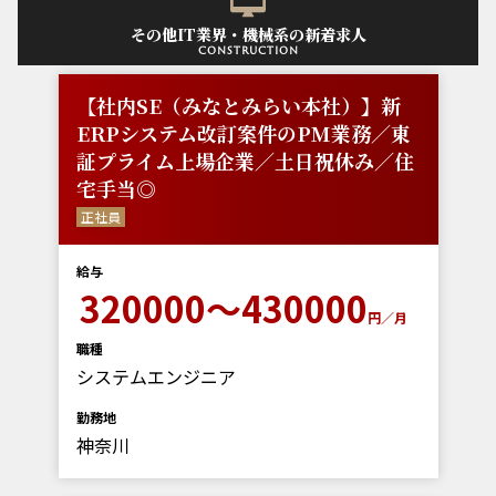
その他IT業界・機械系の新着求人
construction
【社内SE（みなとみらい本社）】新
ERPシステム改訂案件のPM業務／東
証プライム上場企業／土日祝休み／住
宅手当◎
正社員
給与
320000～430000
円／月
職種
システムエンジニア
勤務地
神奈川