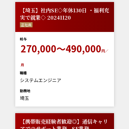
【埼玉】社内SE◇年休130日 ・福利充
実で就業◇ 20241120
正社員
給与
270,000～490,000
円／
月
職種
システムエンジニア
勤務地
埼玉
【携帯販売経験者歓迎◎】通信キャリ
アでのサポート業務、SE業務