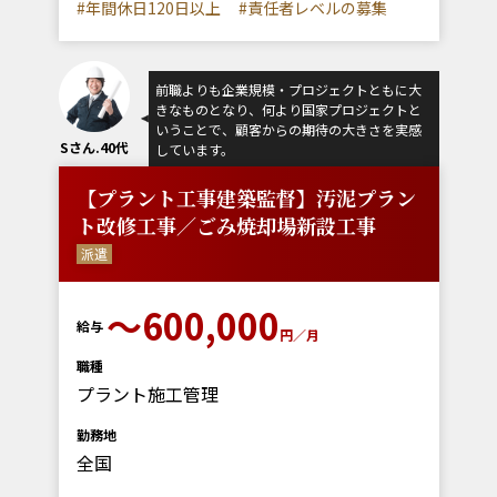
#年間休日120日以上
#責任者レベルの募集
前職よりも企業規模・プロジェクトともに大
きなものとなり、何より国家プロジェクトと
いうことで、顧客からの期待の大きさを実感
Sさん.40代
しています。
【プラント工事建築監督】汚泥プラン
ト改修工事／ごみ焼却場新設工事
派遣
～600,000
給与
円／月
職種
プラント施工管理
勤務地
全国