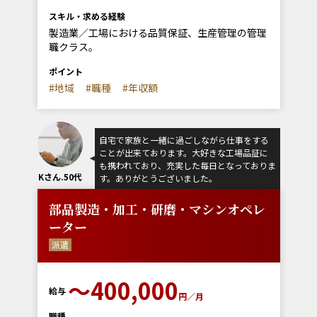
スキル・求める経験
製造業／工場における品質保証、生産管理の管理
職クラス。
ポイント
#地域
#職種
#年収額
自宅で家族と一緒に過ごしながら仕事をする
ことが出来ております。大好きな工場品証に
も携われており、充実した毎日となっておりま
Kさん.50代
す。ありがとうございました。
部品製造・加工・研磨・マシンオペレ
ーター
派遣
〜400,000
給与
円／月
職種