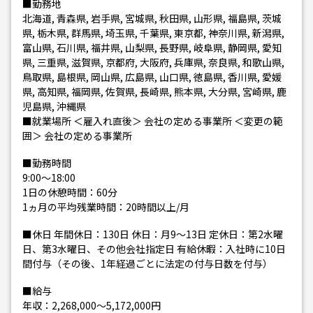
■勤務地
北海道, 青森県, 岩手県, 宮城県, 秋田県, 山形県, 福島県, 茨城
県, 栃木県, 群馬県, 埼玉県, 千葉県, 東京都, 神奈川県, 新潟県,
富山県, 石川県, 福井県, 山梨県, 長野県, 岐阜県, 静岡県, 愛知
県, 三重県, 滋賀県, 京都府, 大阪府, 兵庫県, 奈良県, 和歌山県,
鳥取県, 島根県, 岡山県, 広島県, 山口県, 徳島県, 香川県, 愛媛
県, 高知県, 福岡県, 佐賀県, 長崎県, 熊本県, 大分県, 宮崎県, 鹿
児島県, 沖縄県
■就業場所 ＜雇入れ直後＞ 会社の定める事業所 ＜変更の範
囲＞ 会社の定める事業所
■勤務時間
9:00～18:00
1日の休憩時間：60分
1ヵ月の平均残業時間：20時間以上/月
■休日 年間休日：130日 休日：月9〜13日 定休日：第2水曜
日、第3水曜日、その他会社指定日 有給休暇：入社時に10日
間付与（その後、1年経過ごとに法定の付与日数を付与）
■給与
年収：2,268,000～5,172,000円