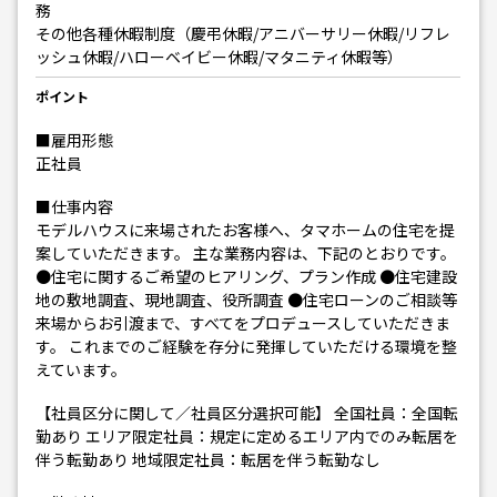
務
その他各種休暇制度（慶弔休暇/アニバーサリー休暇/リフレ
ッシュ休暇/ハローベイビー休暇/マタニティ休暇等）
ポイント
■雇用形態
正社員
■仕事内容
モデルハウスに来場されたお客様へ、タマホームの住宅を提
案していただきます。 主な業務内容は、下記のとおりです。
●住宅に関するご希望のヒアリング、プラン作成 ●住宅建設
地の敷地調査、現地調査、役所調査 ●住宅ローンのご相談等
来場からお引渡まで、すべてをプロデュースしていただきま
す。 これまでのご経験を存分に発揮していただける環境を整
えています。
【社員区分に関して／社員区分選択可能】 全国社員：全国転
勤あり エリア限定社員：規定に定めるエリア内でのみ転居を
伴う転勤あり 地域限定社員：転居を伴う転勤なし