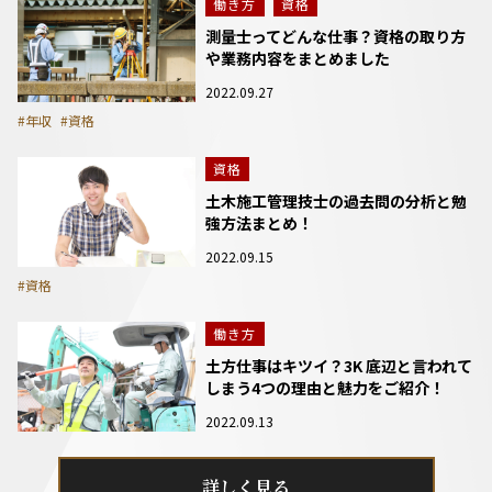
働き方
資格
測量士ってどんな仕事？資格の取り方
や業務内容をまとめました
2022.09.27
#年収
#資格
資格
土木施工管理技士の過去問の分析と勉
強方法まとめ！
2022.09.15
#資格
働き方
土方仕事はキツイ？3K 底辺と言われて
しまう4つの理由と魅力をご紹介！
2022.09.13
詳しく見る