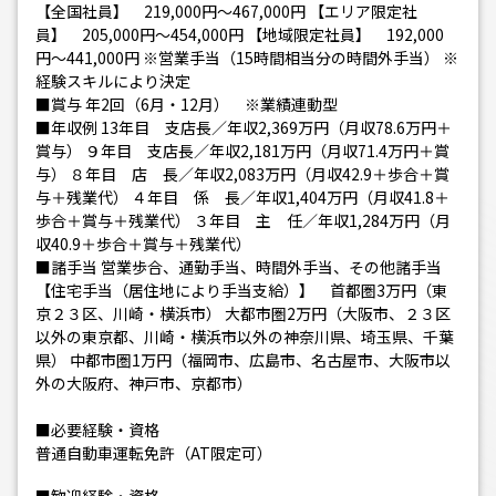
【全国社員】 219,000円〜467,000円 【エリア限定社
員】 205,000円〜454,000円 【地域限定社員】 192,000
円〜441,000円 ※営業手当（15時間相当分の時間外手当） ※
経験スキルにより決定
■賞与 年2回（6月・12月） ※業績連動型
■年収例 13年目 支店長／年収2,369万円（月収78.6万円＋
賞与） ９年目 支店長／年収2,181万円（月収71.4万円＋賞
与） ８年目 店 長／年収2,083万円（月収42.9＋歩合＋賞
与＋残業代） ４年目 係 長／年収1,404万円（月収41.8＋
歩合＋賞与＋残業代） ３年目 主 任／年収1,284万円（月
収40.9＋歩合＋賞与＋残業代）
■諸手当 営業歩合、通勤手当、時間外手当、その他諸手当
【住宅手当（居住地により手当支給）】 首都圏3万円（東
京２３区、川崎・横浜市） 大都市圏2万円（大阪市、２３区
以外の東京都、川崎・横浜市以外の神奈川県、埼玉県、千葉
県） 中都市圏1万円（福岡市、広島市、名古屋市、大阪市以
外の大阪府、神戸市、京都市）
■必要経験・資格
普通自動車運転免許（AT限定可）