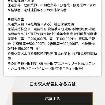
■歓迎経験・資格
住宅業界・建設業界・不動産業界・接客業・販売業のいずれ
か経験者、宅地建物取引士の資格保有者
■福利厚生
交通費支給（当社規定による） 社会保険完備
従業員持株会※一定要件有 資格手当 住宅取得補助制度 確定
拠出年金/401K 選択制確定給付企業年金制度 財形貯蓄制度 出
産祝金（第一子200,000円、第二子300,000他） 資格取得祝
金（1級建築士500,000円、2級建築士300,000円、宅地建物
取引士150,000円 他）
介護休業および介護短時間勤務 育児休業および育児短時間勤
務
その他各種休暇制度（慶弔休暇/アニバーサリー休暇/リフレ
ッシュ休暇/ハローベイビー休暇/マタニティ休暇等）
この求人が気になる方は
応募する