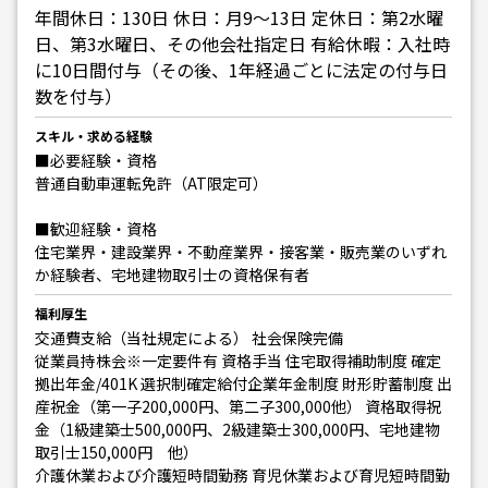
年間休日：130日 休日：月9〜13日 定休日：第2水曜
日、第3水曜日、その他会社指定日 有給休暇：入社時
に10日間付与（その後、1年経過ごとに法定の付与日
数を付与）
スキル・求める経験
■必要経験・資格
普通自動車運転免許（AT限定可）
■歓迎経験・資格
住宅業界・建設業界・不動産業界・接客業・販売業のいずれ
か経験者、宅地建物取引士の資格保有者
福利厚生
交通費支給（当社規定による） 社会保険完備
従業員持株会※一定要件有 資格手当 住宅取得補助制度 確定
拠出年金/401K 選択制確定給付企業年金制度 財形貯蓄制度 出
産祝金（第一子200,000円、第二子300,000他） 資格取得祝
金（1級建築士500,000円、2級建築士300,000円、宅地建物
取引士150,000円 他）
介護休業および介護短時間勤務 育児休業および育児短時間勤