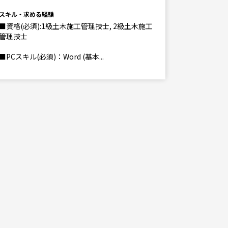
スキル・求
スキル・求める経験
■資格(必須):1級土木施工管理技士, 2級土木施工
管理技士
■PCスキル(必須)：Word (基本...