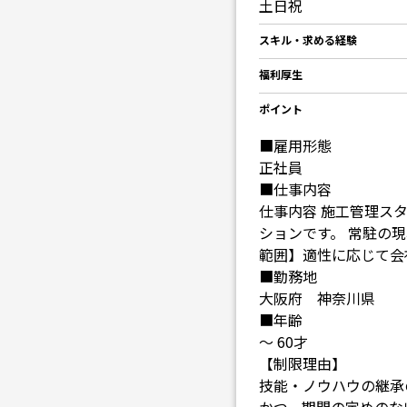
土日祝
スキル・求める経験
福利厚生
ポイント
■雇用形態
正社員
■仕事内容
仕事内容 施工管理ス
ションです。 常駐の
範囲】適性に応じて会
■勤務地
大阪府 神奈川県
■年齢
～ 60才
【制限理由】
技能・ノウハウの継承