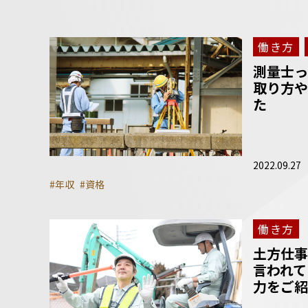
働き方
測量士っ
取り方や
た
2022.09.27
#年収
#資格
働き方
土方仕事
言われて
力をご紹