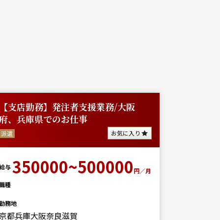
【支店勤務】発注者支援業務/大阪
【大阪
府、兵庫県でのお仕事
正社員
お気に入り
派遣
50
給与
350000~500000
給与
円／月
職種
建築設計
職種
勤務地
勤務地
大阪
京都兵庫大阪奈良滋賀