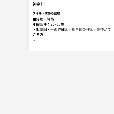
神奈川
スキル・求める経験
できる),
■経験・資格
年齢条件：35~65歳
・躯体図・平面詳細図・総合図の作図・調整がで
きる方
...