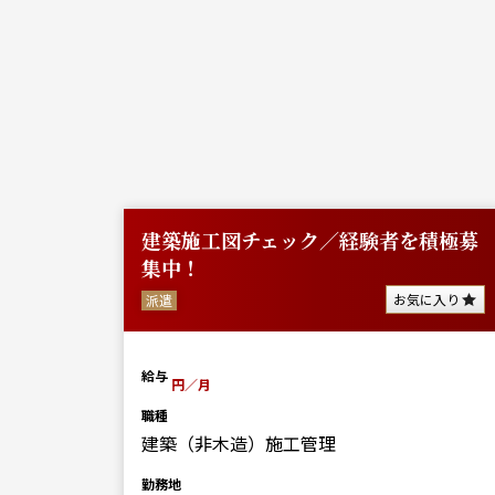
ン建設
建築施工図チェック／経験者を積極募
集中！
に入り
お気に入り
派遣
0
給与
円／月
円／月
職種
建築（非木造）施工管理
勤務地