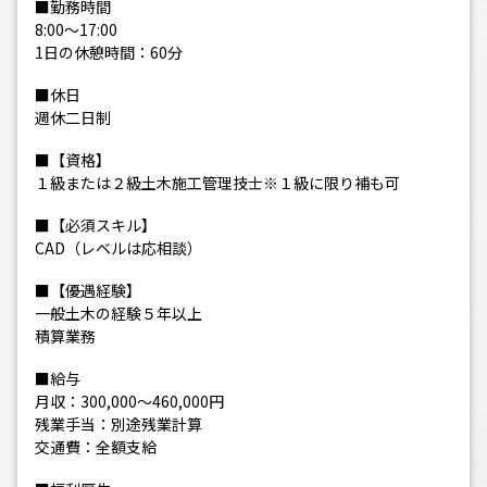
■勤務時間
8:00～17:00
1日の休憩時間：60分
■休日
週休二日制
■【資格】
１級または２級土木施工管理技士※１級に限り補も可
■【必須スキル】
CAD（レベルは応相談）
■【優遇経験】
一般土木の経験５年以上
積算業務
■給与
月収：300,000～460,000円
残業手当：別途残業計算
交通費：全額支給