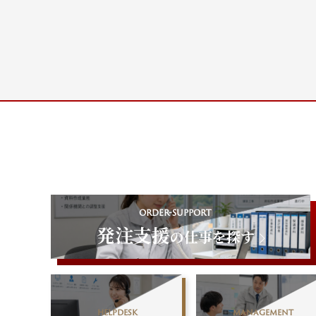
order-support
発注支援
の仕事を探す
helpdesk
management