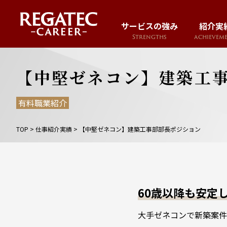
サービスの強み
紹介実
Strengths
achievem
【中堅ゼネコン】建築工
有料職業紹介
TOP
>
仕事紹介実績
>
【中堅ゼネコン】建築工事部部長ポジション
60歳以降も安定
大手ゼネコンで新築案件