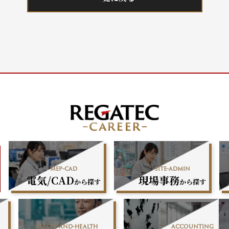
mep-cad
site-admin
電気/CAD
現場事務
から探す
から探す
safety-and-health
accounting