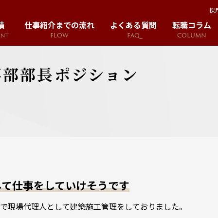
採
績
仕事紹介までの流れ
よくある質問
転職コラム
ent
FLOW
FAQ
COLUMN
事部部長ポジション
して仕事をしていけそうです
で現場代理人として建築施工管理をしておりました。