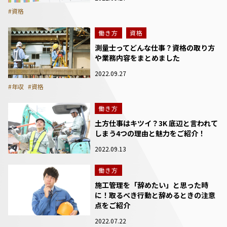
#資格
働き方
資格
測量士ってどんな仕事？資格の取り方
や業務内容をまとめました
2022.09.27
#年収
#資格
働き方
土方仕事はキツイ？3K 底辺と言われて
しまう4つの理由と魅力をご紹介！
2022.09.13
働き方
施工管理を「辞めたい」と思った時
に！取るべき行動と辞めるときの注意
点をご紹介
2022.07.22