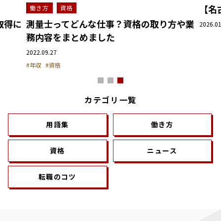
【名
働き方
資格
取得に
測量士ってどんな仕事？資格の取り方や業
2026.01
務内容をまとめました
2022.09.27
#年収
#資格
カテゴリ一覧
用語集
働き方
資格
ニュース
転職のコツ