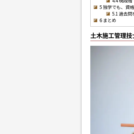
4.4
現段階
5
独学でも、資格
5.1
過去問
6
まとめ
土木施工管理技