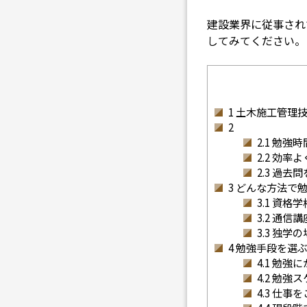
建設業界に従事され
してみてください。
1
土木施工管理技
2
2.1
勉強時
2.2
効率よ
2.3
過去問
3
どんな方法で勉
3.1
資格学
3.2
通信講
3.3
独学の
4
勉強手段を選ぶ
4.1
勉強に
4.2
勉強ス
4.3
仕事を