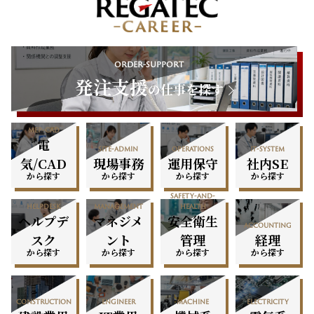
order-support
発注支援
の仕事を探す
mep-cad
電
site-admin
operations
it-system
気/CAD
現場事務
運用保守
社内SE
から探す
から探す
から探す
から探す
safety-and-
helpdesk
management
health
ヘルプデ
マネジメ
安全衛生
accounting
スク
ント
管理
経理
から探す
から探す
から探す
から探す
construction
engineer
machine
electricity