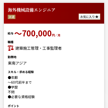
海外機械設備エンジニア
お気に入り
派遣
〜700,000
給与
円／月
職種
建築施工管理・工事監理者
勤務地
東南アジア
スキル・求める経験
●年齢
～60代前半まで
●学歴
不問
●必要な資格経験
ポイント