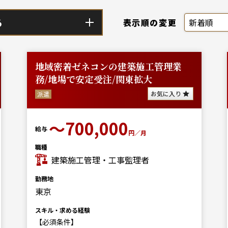
る
表示順の変更
地域密着ゼネコンの建築施工管理業
務/地場で安定受注/関東拡大
お気に入り
派遣
〜700,000
給与
円／月
職種
建築施工管理・工事監理者
勤務地
東京
スキル・求める経験
【必須条件】