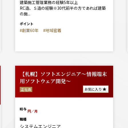
建築施工管理業務の経験5年以上
RC造、Ｓ造の経験※30代前半の方であれば建築
の施...
ポイント
#創業60年
#地域密着
【札幌】ソフトエンジニア～情報端末
用ソフトウェア開発～
お気に入り
正社員
給与
円／月
職種
システムエンジニア