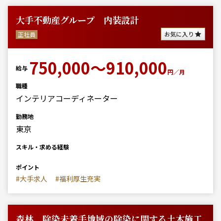
大手不動産グループ 内装設計
お気に入り
正社員
750,000～910,000
給与
円／月
職種
インテリアコーディネーター
勤務地
東京
スキル・求める経験
ポイント
#大手求人
#福利厚生充実
森林、除染未着手地域の除染に関する土木施工