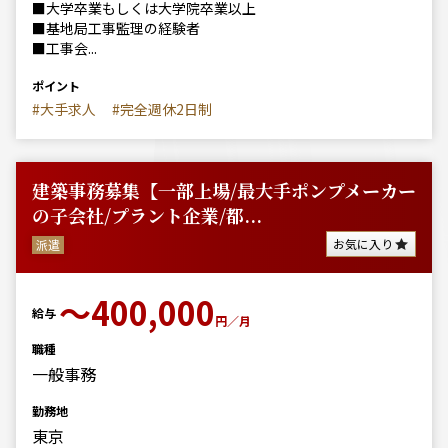
■大学卒業もしくは大学院卒業以上
■基地局工事監理の経験者
■工事会...
ポイント
#大手求人
#完全週休2日制
建築事務募集【一部上場/最大手ポンプメーカー
の子会社/プラント企業/都...
お気に入り
派遣
〜400,000
給与
円／月
職種
一般事務
勤務地
東京