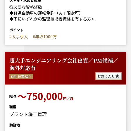
スキル・求める経験
◎必要な資格経験
◆普通自動車の運転免許（ＡＴ限定可）
◆下記いずれかの監理技術者資格を有する方<...
ポイント
#大手求人
#年収1000万
超大手エンジニアリング会社出資／PM候補／
海外対応有
お気に入り
有料職業紹介
〜750,000
給与
円／月
職種
プラント施工管理
勤務地