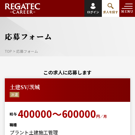
MENU
ログイン
求人を探す
応募フォーム
TOP
>
応募フォーム
この求人に応募します
土建SV/茨城
派遣
400000～600000
給与
円／月
職種
プラント土建施工管理