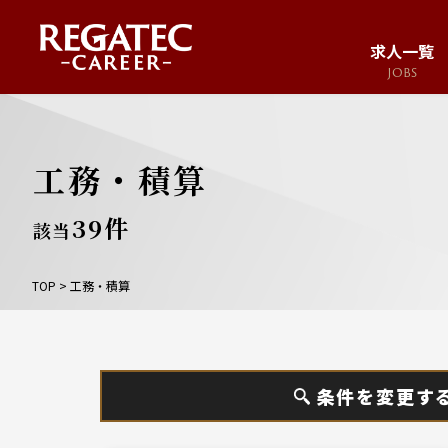
求人一覧
JOBS
求人サイト
JOB SITE
工務・積算
39
件
該当
TOP
>
工務・積算
条件を変更す