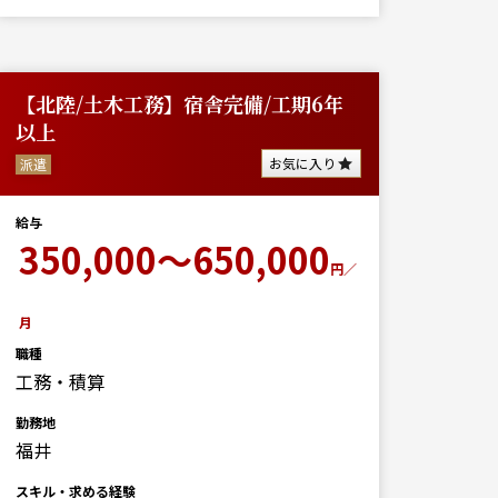
【北陸/土木工務】宿舎完備/工期6年
以上
お気に入り
派遣
給与
350,000～650,000
円／
月
職種
工務・積算
勤務地
福井
スキル・求める経験