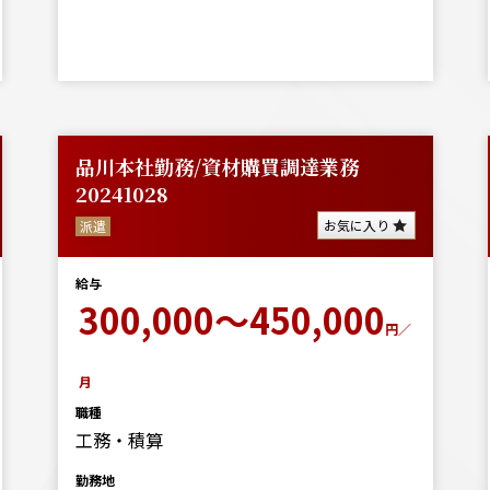
品川本社勤務/資材購買調達業務
20241028
お気に入り
派遣
給与
300,000～450,000
円／
月
職種
工務・積算
勤務地