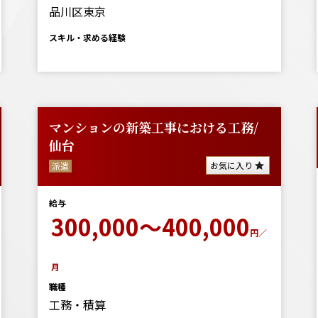
品川区東京
スキル・求める経験
マンションの新築工事における工務/
仙台
お気に入り
派遣
給与
300,000～400,000
円／
月
職種
工務・積算