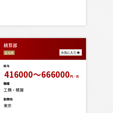
積算部
お気に入り
正社員
給与
416000～666000
円／月
職種
工務・積算
勤務地
東京