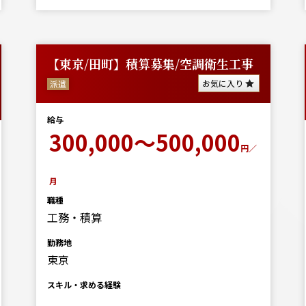
【東京/田町】積算募集/空調衛生工事
お気に入り
派遣
給与
300,000～500,000
円／
月
職種
工務・積算
勤務地
東京
スキル・求める経験