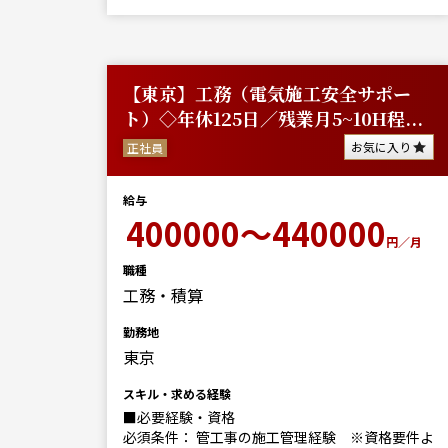
【東京】工務（電気施工安全サポー
ト）◇年休125日／残業月5~10H程...
お気に入り
正社員
給与
400000～440000
円／月
職種
工務・積算
勤務地
東京
スキル・求める経験
■必要経験・資格
必須条件： 管工事の施工管理経験 ※資格要件よ