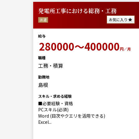
発電所工事における総務・工務
お気に入り
派遣
給与
280000～400000
円／月
職種
工務・積算
勤務地
島根
スキル・求める経験
■必要経験・資格
PCスキル(必須)
Word (目次やクエリを活用できる)
Excel...