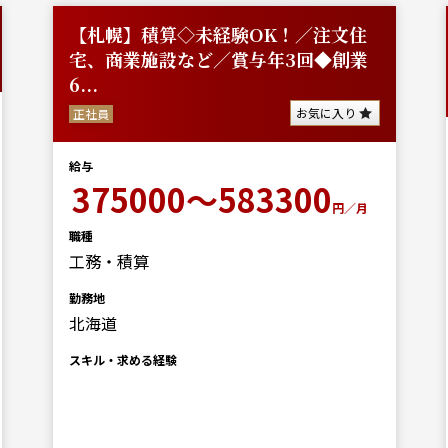
【札幌】積算◇未経験OK！／注文住
宅、商業施設など／賞与年3回◆創業
6...
お気に入り
正社員
給与
375000～583300
円／月
職種
工務・積算
勤務地
北海道
スキル・求める経験