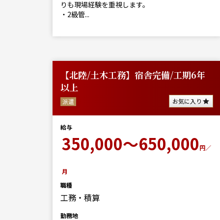
りも現場経験を重視します。
・2級管...
【北陸/土木工務】宿舎完備/工期6年
以上
お気に入り
派遣
給与
350,000～650,000
円／
月
職種
工務・積算
勤務地