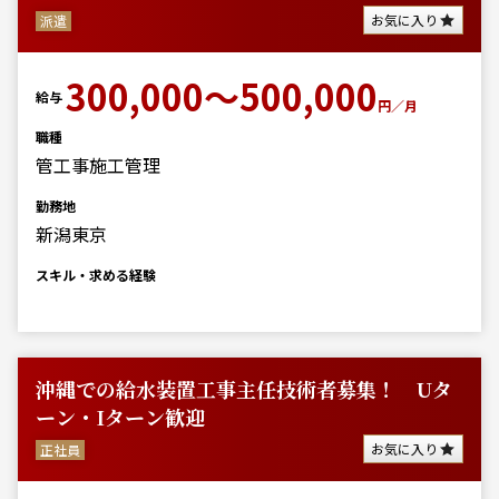
お気に入り
派遣
300,000～500,000
給与
円／月
職種
管工事施工管理
勤務地
新潟東京
スキル・求める経験
沖縄での給水装置工事主任技術者募集！ Uタ
ーン・Iターン歓迎
お気に入り
正社員