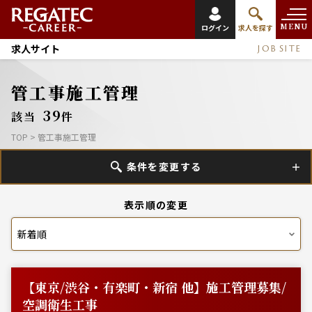
MENU
ログイン
求人を探す
求人サイト
JOB SITE
管工事施工管理
39
該当
件
TOP
>
管工事施工管理
条件を変更する
表示順の変更
【東京/渋谷・有楽町・新宿 他】施工管理募集/
空調衛生工事