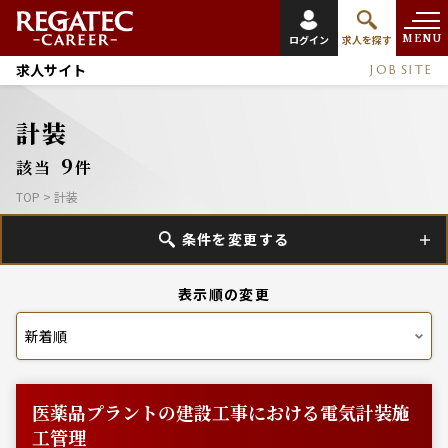
MENU
ログイン
求人を探す
求人サイト
JOB SITE
計装
9
該当
件
TOP
>
計装
条件を変更する
表示順の変更
医薬品プラントの建設工事における電気計装施
工管理