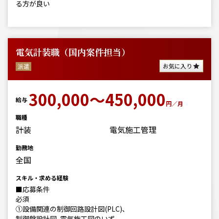
る方が良い
電気計装職（国内案件担当）
お気に入り
派遣
300,000～450,000
給与
円／月
職種
計装
電気施工管理
勤務地
全国
スキル・求める経験
■応募条件
必須
①設備関連の制御回路設計図(PLC)､
制御盤設計図､電気施工図のいず...