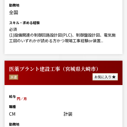
勤務地
全国
スキル・求める経験
必須
(1)設備関連の制御回路設計図(PLC)、制御盤設計図、電気施
工図のいずれかが読める方かつ現場工事経験or装置...
医薬プラント建設工事（宮城県大崎市）
お気に入り
派遣
給与
円／月
職種
CM
計装
勤務地