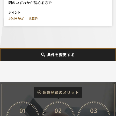
図のいずれかが読める方で...
ポイント
#休日多め
#海外
条件を変更する