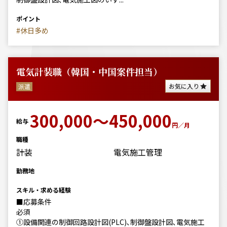
ポイント
#休日多め
電気計装職（韓国・中国案件担当）
お気に入り
派遣
300,000～450,000
給与
円／月
職種
計装
電気施工管理
勤務地
スキル・求める経験
■応募条件
必須
①設備関連の制御回路設計図(PLC)､制御盤設計図､電気施工