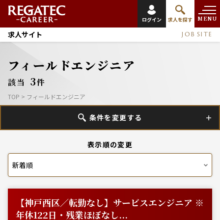
MENU
ログイン
求人を探す
求人サイト
JOB SITE
フィールドエンジニア
3
該当
件
TOP
>
フィールドエンジニア
条件を変更する
表示順の変更
【神戸西区／転勤なし】サービスエンジニア ※
年休122日・残業ほぼなし...