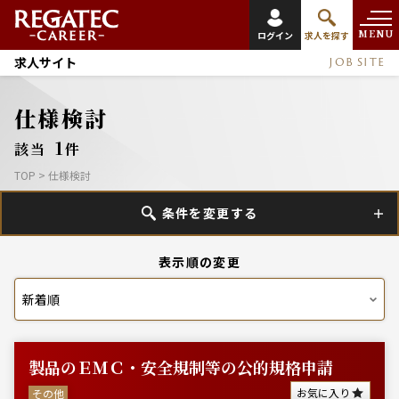
MENU
ログイン
求人を探す
求人サイト
JOB SITE
仕様検討
1
該当
件
TOP
>
仕様検討
条件を変更する
表示順の変更
製品のＥＭＣ・安全規制等の公的規格申請
お気に入り
その他