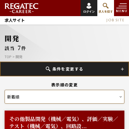
MENU
ログイン
求人を探す
求人サイト
JOB SITE
開発
7
該当
件
TOP
>
開発
条件を変更する
表示順の変更
その他製品開発（機械／電気）、評価／実験／
テスト（機械／電気）、回路設...