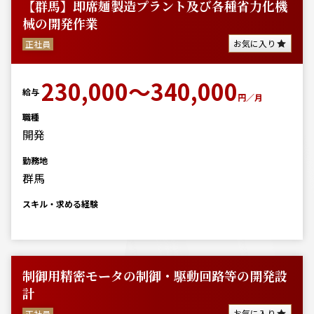
【群馬】即席麺製造プラント及び各種省力化機
械の開発作業
お気に入り
正社員
230,000～340,000
給与
円／月
職種
開発
勤務地
群馬
スキル・求める経験
制御用精密モータの制御・駆動回路等の開発設
計
お気に入り
正社員