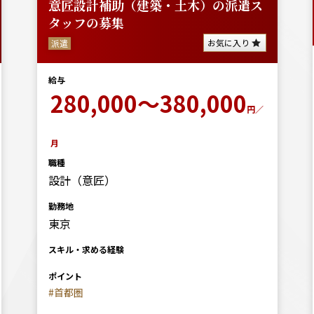
意匠設計補助（建築・土木）の派遣ス
タッフの募集
お気に入り
派遣
給与
280,000～380,000
円／
月
職種
設計（意匠）
勤務地
東京
スキル・求める経験
ポイント
#首都圏