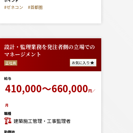
ポイント
#ゼネコン
#首都圏
設計・監理業務を発注者側の立場での
マネージメント
お気に入り
正社員
給与
410,000～660,000
円／
月
職種
建築施工管理・工事監理者
勤務地