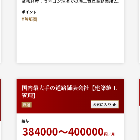
業務経歴：ゼネコン現場での施工管理業務実績2...
ポイント
#首都圏
国内最大手の道路舗装会社【建築施工
管理】
お気に入り
派遣
給与
384000～400000
円／月