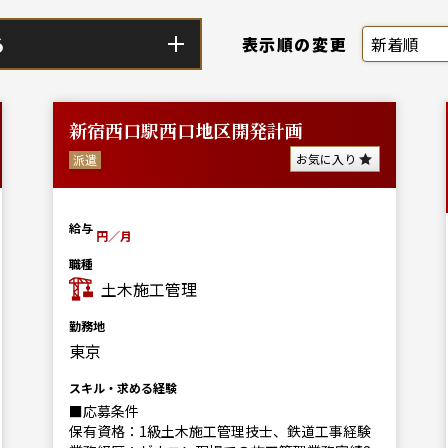
る
表示順の変更
新宿西口駅西口地区開発計画
お気に入り
派遣
給与
円／月
職種
土木施工管理
勤務地
東京
スキル・求める経験
■応募条件
保有資格：1級土木施工管理技士、鉄道工事経験