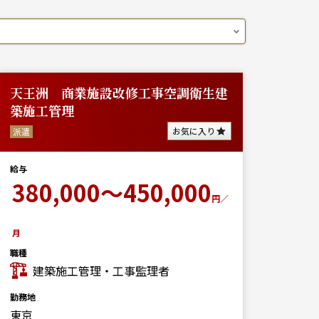
天王洲 商業施設改修工事空調衛生建
築施工管理
お気に入り
派遣
給与
380,000～450,000
円／
月
職種
建築施工管理・工事監理者
勤務地
東京