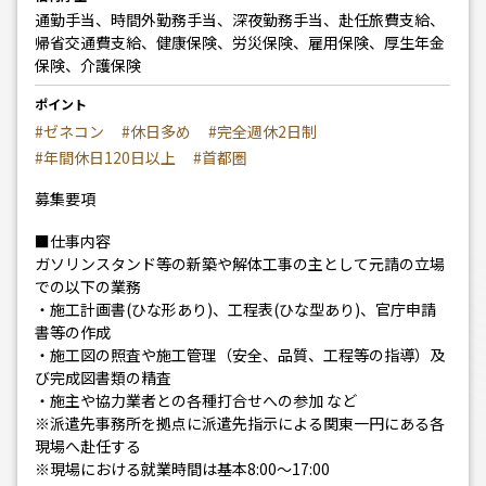
通勤手当、時間外勤務手当、深夜勤務手当、赴任旅費支給、
帰省交通費支給、健康保険、労災保険、雇用保険、厚生年金
保険、介護保険
ポイント
#ゼネコン
#休日多め
#完全週休2日制
#年間休日120日以上
#首都圏
募集要項
■仕事内容
ガソリンスタンド等の新築や解体工事の主として元請の立場
での以下の業務
・施工計画書(ひな形あり)、工程表(ひな型あり)、官庁申請
書等の作成
・施工図の照査や施工管理（安全、品質、工程等の指導）及
び完成図書類の精査
・施主や協力業者との各種打合せへの参加 など
※派遣先事務所を拠点に派遣先指示による関東一円にある各
現場へ赴任する
※現場における就業時間は基本8:00～17:00