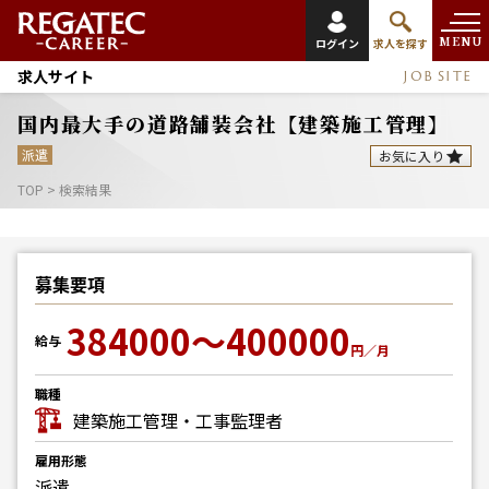
MENU
ログイン
求人を探す
求人サイト
JOB SITE
国内最大手の道路舗装会社【建築施工管理】
派遣
お気に入り
TOP
>
検索結果
募集要項
384000～400000
給与
円／月
職種
建築施工管理・工事監理者
雇用形態
派遣