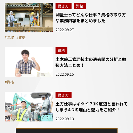
働き方
資格
測量士ってどんな仕事？資格の取り方
や業務内容をまとめました
2022.09.27
#年収
#資格
資格
土木施工管理技士の過去問の分析と勉
強方法まとめ！
2022.09.15
#資格
働き方
土方仕事はキツイ？3K 底辺と言われて
しまう4つの理由と魅力をご紹介！
2022.09.13