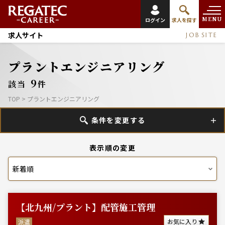
MENU
ログイン
求人を探す
求人サイト
JOB SITE
プラントエンジニアリング
9
該当
件
TOP
>
プラントエンジニアリング
条件を変更する
表示順の変更
【北九州/プラント】配管施工管理
お気に入り
派遣