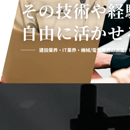
その技術や経
自由に活かせ
建設業界・IT業界・機械/電気業界の
派遣、転