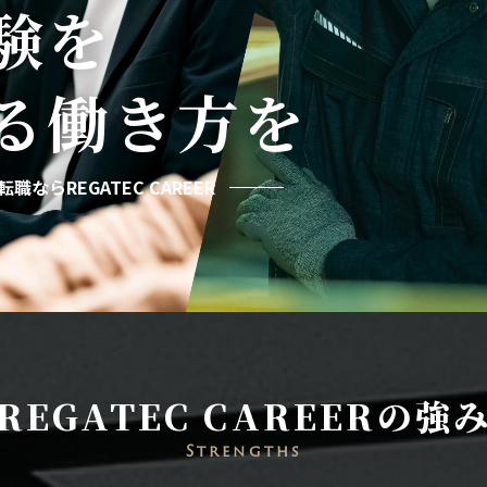
験を
る
働き方を
職ならREGATEC CAREER
REGATEC CAREERの強
Strengths