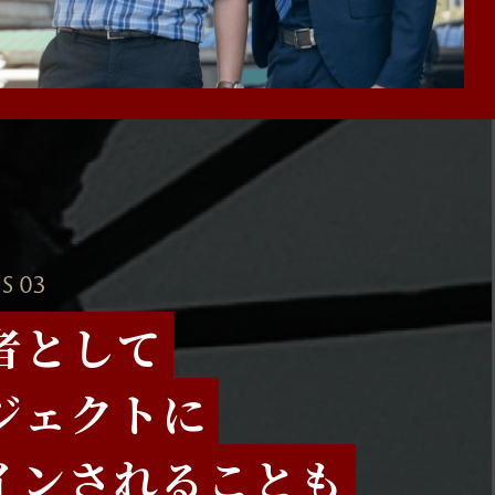
S 03
者として
ジェクトに
インされることも