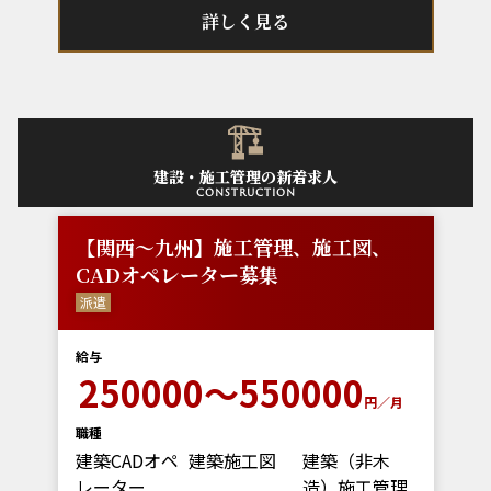
詳しく見る
建設・施工管理の新着求人
construction
【関西～九州】施工管理、施工図、
CADオペレーター募集
派遣
給与
250000～550000
円／月
職種
建築CADオペ
建築施工図
建築（非木
レーター
造）施工管理