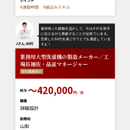
ポイント
#通勤時間
#組込みスキル
長年培った経験を活かして、今はそれを若手
に伝えながら貢献することが出来ています。
充実した60代を過ごせてとても満足していま
Jさん.60代
すよ！
業務用大型洗濯機の製造メーカー／工
場長補佐・品証マネージャー
有料職業紹介
〜420,000
給与
円／月
職種
詳細設計
勤務地
山梨