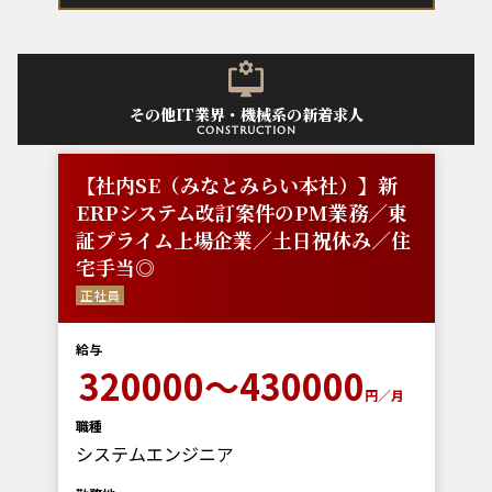
その他IT業界・機械系の新着求人
construction
【社内SE（みなとみらい本社）】新
ERPシステム改訂案件のPM業務／東
証プライム上場企業／土日祝休み／住
宅手当◎
正社員
給与
320000～430000
円／月
職種
システムエンジニア