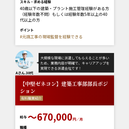
スキル・求める経験
40歳以下の建築・プラント施工管理経験がある方
（経験年数不問）もしくは経験年数5年以上の40
代以上の方
ポイント
#元請工事の現場監督を経験できる
大規模な現場に派遣してもらえることが多い
ため、業務内容が明確で、キャリアアップを
実現できる派遣会社です！
Aさん.30代
【中堅ゼネコン】建築工事部部長ポジ
ション
有料職業紹介
〜670,000
給与
円／月
職種