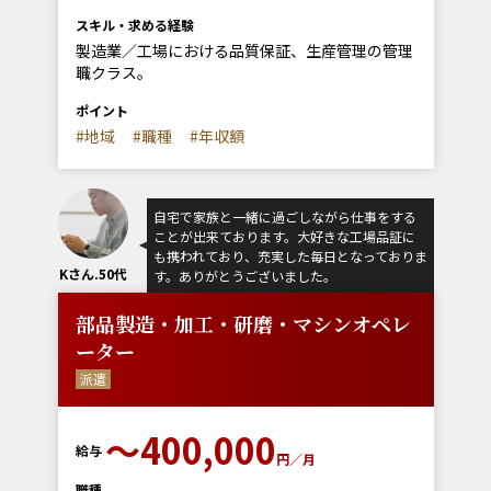
スキル・求める経験
製造業／工場における品質保証、生産管理の管理
職クラス。
ポイント
#地域
#職種
#年収額
自宅で家族と一緒に過ごしながら仕事をする
ことが出来ております。大好きな工場品証に
も携われており、充実した毎日となっておりま
Kさん.50代
す。ありがとうございました。
部品製造・加工・研磨・マシンオペレ
ーター
派遣
〜400,000
給与
円／月
職種