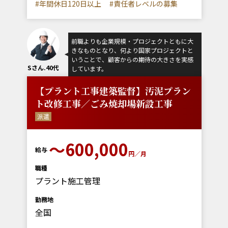
#年間休日120日以上
#責任者レベルの募集
前職よりも企業規模・プロジェクトともに大
きなものとなり、何より国家プロジェクトと
いうことで、顧客からの期待の大きさを実感
Sさん.40代
しています。
【プラント工事建築監督】汚泥プラン
ト改修工事／ごみ焼却場新設工事
派遣
～600,000
給与
円／月
職種
プラント施工管理
勤務地
全国