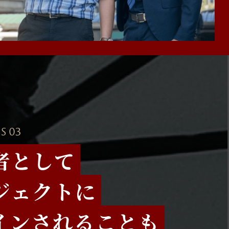
S 03
者として
ジェクトに
インされることも