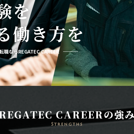
験を
る
働き方を
職ならREGATEC CAREER
REGATEC CAREERの強
Strengths