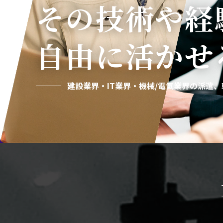
その技術や経
自由に活かせ
建設業界・IT業界・機械/電気業界の
派遣、転