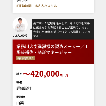
ポイント
#通勤時間
#組込みスキル
長年培った経験を活かして、今はそれを若手
に伝えながら貢献することが出来ています。
充実した60代を過ごせてとても満足していま
Jさん.60代
すよ！
業務用大型洗濯機の製造メーカー／工
場長補佐・品証マネージャー
有料職業紹介
〜420,000
給与
円／月
職種
詳細設計
勤務地
山梨