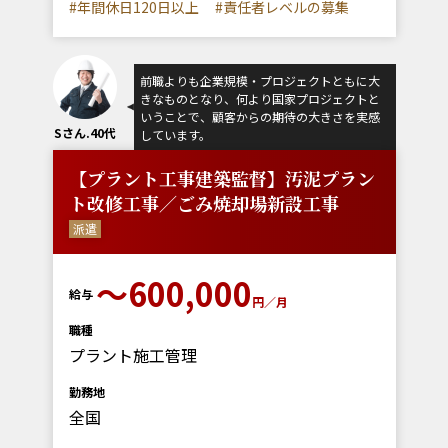
#年間休日120日以上
#責任者レベルの募集
前職よりも企業規模・プロジェクトともに大
きなものとなり、何より国家プロジェクトと
いうことで、顧客からの期待の大きさを実感
Sさん.40代
しています。
【プラント工事建築監督】汚泥プラン
ト改修工事／ごみ焼却場新設工事
派遣
～600,000
給与
円／月
職種
プラント施工管理
勤務地
全国