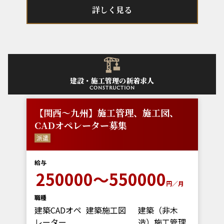
詳しく見る
建設・施工管理の新着求人
construction
【関西～九州】施工管理、施工図、
CADオペレーター募集
派遣
給与
250000～550000
円／月
職種
建築CADオペ
建築施工図
建築（非木
レーター
造）施工管理