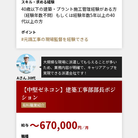
スキル・求める経験
40歳以下の建築・プラント施工管理経験がある方
（経験年数不問）もしくは経験年数5年以上の40
代以上の方
ポイント
#元請工事の現場監督を経験できる
大規模な現場に派遣してもらえることが多い
ため、業務内容が明確で、キャリアアップを
実現できる派遣会社です！
Aさん.30代
【中堅ゼネコン】建築工事部部長ポジ
ション
有料職業紹介
〜670,000
給与
円／月
職種