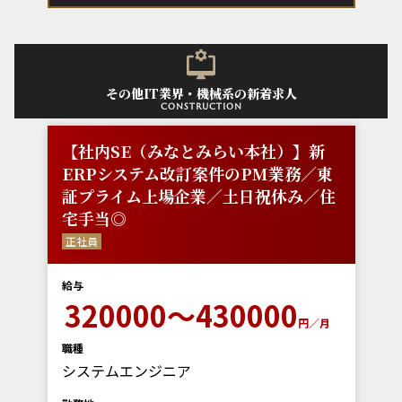
その他IT業界・機械系の新着求人
construction
【社内SE（みなとみらい本社）】新
ERPシステム改訂案件のPM業務／東
証プライム上場企業／土日祝休み／住
宅手当◎
正社員
給与
320000～430000
円／月
職種
システムエンジニア