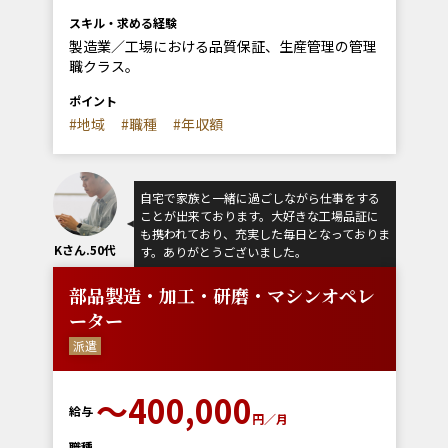
スキル・求める経験
製造業／工場における品質保証、生産管理の管理
職クラス。
ポイント
#地域
#職種
#年収額
自宅で家族と一緒に過ごしながら仕事をする
ことが出来ております。大好きな工場品証に
も携われており、充実した毎日となっておりま
Kさん.50代
す。ありがとうございました。
部品製造・加工・研磨・マシンオペレ
ーター
派遣
〜400,000
給与
円／月
職種