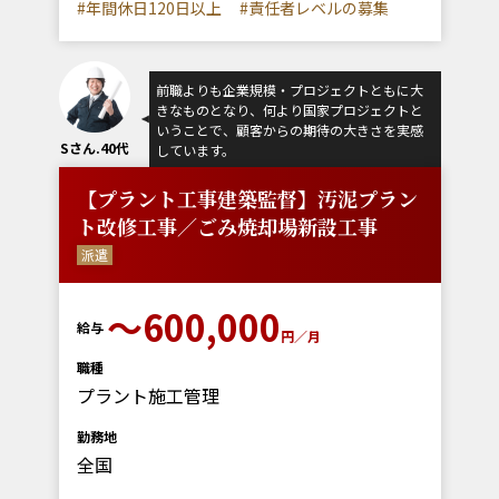
#年間休日120日以上
#責任者レベルの募集
前職よりも企業規模・プロジェクトともに大
きなものとなり、何より国家プロジェクトと
いうことで、顧客からの期待の大きさを実感
Sさん.40代
しています。
【プラント工事建築監督】汚泥プラン
ト改修工事／ごみ焼却場新設工事
派遣
～600,000
給与
円／月
職種
プラント施工管理
勤務地
全国