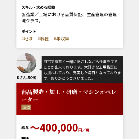
スキル・求める経験
製造業／工場における品質保証、生産管理の管理
職クラス。
ポイント
#地域
#職種
#年収額
自宅で家族と一緒に過ごしながら仕事をする
ことが出来ております。大好きな工場品証に
も携われており、充実した毎日となっておりま
Kさん.50代
す。ありがとうございました。
部品製造・加工・研磨・マシンオペレ
ーター
派遣
〜400,000
給与
円／月
職種