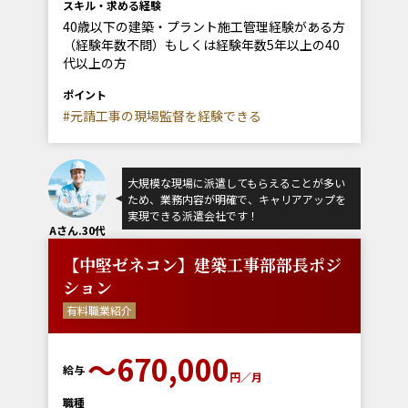
スキル・求める経験
40歳以下の建築・プラント施工管理経験がある方
（経験年数不問）もしくは経験年数5年以上の40
代以上の方
ポイント
#元請工事の現場監督を経験できる
大規模な現場に派遣してもらえることが多い
ため、業務内容が明確で、キャリアアップを
実現できる派遣会社です！
Aさん.30代
【中堅ゼネコン】建築工事部部長ポジ
ション
有料職業紹介
〜670,000
給与
円／月
職種