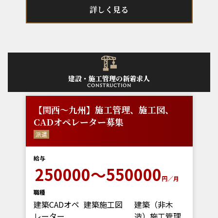
詳しく見る
建設・施工管理の新着求人
construction
【関西～九州】施工管理、施工図、
CADオペレーター募集
派遣
給与
250000～550000
円／月
職種
建築CADオペ
建築施工図
建築（非木
レーター
造）施工管理