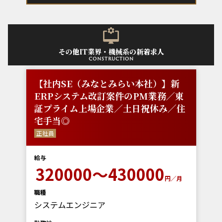
その他IT業界・機械系の新着求人
construction
【社内SE（みなとみらい本社）】新
ERPシステム改訂案件のPM業務／東
証プライム上場企業／土日祝休み／住
宅手当◎
正社員
給与
320000～430000
円／月
職種
システムエンジニア