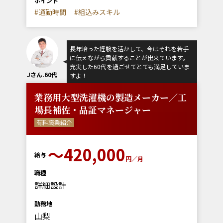
ポイント
#通勤時間
#組込みスキル
長年培った経験を活かして、今はそれを若手
に伝えながら貢献することが出来ています。
充実した60代を過ごせてとても満足していま
Jさん.60代
すよ！
業務用大型洗濯機の製造メーカー／工
場長補佐・品証マネージャー
有料職業紹介
〜420,000
給与
円／月
職種
詳細設計
勤務地
山梨