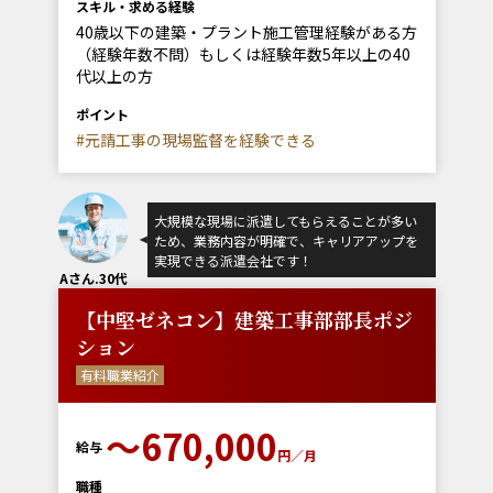
スキル・求める経験
40歳以下の建築・プラント施工管理経験がある方
（経験年数不問）もしくは経験年数5年以上の40
代以上の方
ポイント
#元請工事の現場監督を経験できる
大規模な現場に派遣してもらえることが多い
ため、業務内容が明確で、キャリアアップを
実現できる派遣会社です！
Aさん.30代
【中堅ゼネコン】建築工事部部長ポジ
ション
有料職業紹介
〜670,000
給与
円／月
職種