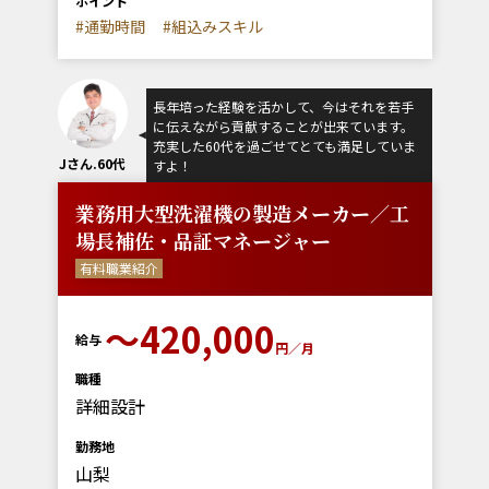
ポイント
#通勤時間
#組込みスキル
長年培った経験を活かして、今はそれを若手
に伝えながら貢献することが出来ています。
充実した60代を過ごせてとても満足していま
Jさん.60代
すよ！
業務用大型洗濯機の製造メーカー／工
場長補佐・品証マネージャー
有料職業紹介
〜420,000
給与
円／月
職種
詳細設計
勤務地
山梨