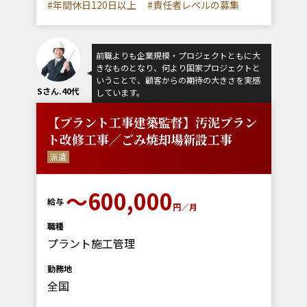
#年間休日120日以上
#責任者レベルの募集
前職よりも企業規模・プロジェクトともに大
きなものとなり、何より国家プロジェクトと
いうことで、顧客からの期待の大きさを実感
Sさん.40代
しています。
【プラント工事建築監督】汚泥プラン
ト改修工事／ごみ焼却場新設工事
派遣
～600,000
給与
円／月
職種
プラント施工管理
勤務地
全国