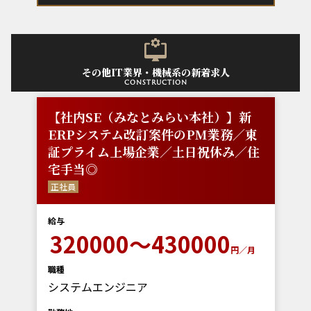
その他IT業界・機械系の新着求人
construction
【社内SE（みなとみらい本社）】新
ERPシステム改訂案件のPM業務／東
証プライム上場企業／土日祝休み／住
宅手当◎
正社員
給与
320000～430000
円／月
職種
システムエンジニア