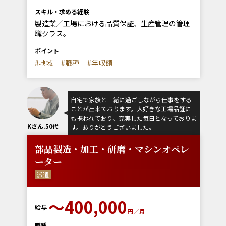
スキル・求める経験
製造業／工場における品質保証、生産管理の管理
職クラス。
ポイント
#地域
#職種
#年収額
自宅で家族と一緒に過ごしながら仕事をする
ことが出来ております。大好きな工場品証に
も携われており、充実した毎日となっておりま
Kさん.50代
す。ありがとうございました。
部品製造・加工・研磨・マシンオペレ
ーター
派遣
〜400,000
給与
円／月
職種