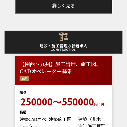
詳しく見る
建設・施工管理の新着求人
construction
【関西～九州】施工管理、施工図、
CADオペレーター募集
派遣
給与
250000～550000
円／月
職種
建築CADオペ
建築施工図
建築（非木
レーター
造）施工管理