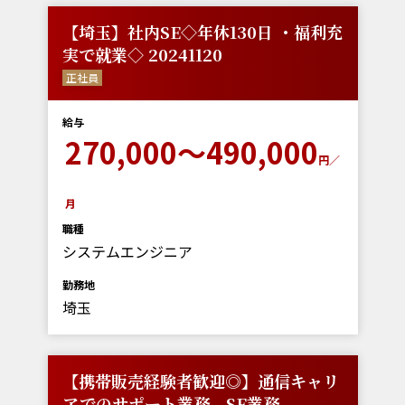
【埼玉】社内SE◇年休130日 ・福利充
実で就業◇ 20241120
正社員
給与
270,000～490,000
円／
月
職種
システムエンジニア
勤務地
埼玉
【携帯販売経験者歓迎◎】通信キャリ
アでのサポート業務、SE業務