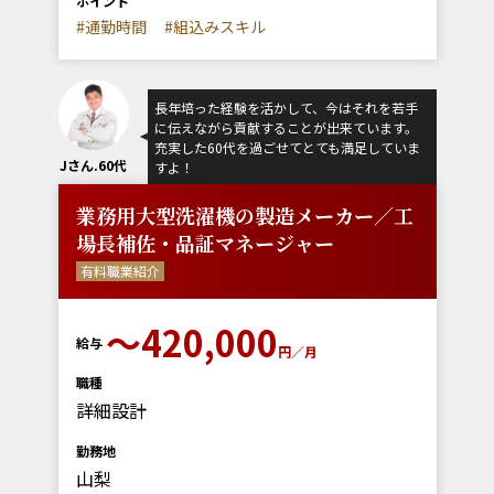
ポイント
#通勤時間
#組込みスキル
長年培った経験を活かして、今はそれを若手
に伝えながら貢献することが出来ています。
充実した60代を過ごせてとても満足していま
Jさん.60代
すよ！
業務用大型洗濯機の製造メーカー／工
場長補佐・品証マネージャー
有料職業紹介
〜420,000
給与
円／月
職種
詳細設計
勤務地
山梨