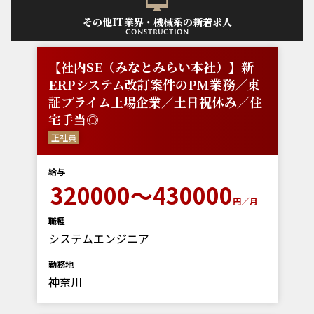
その他IT業界・機械系の新着求人
construction
【社内SE（みなとみらい本社）】新
ERPシステム改訂案件のPM業務／東
証プライム上場企業／土日祝休み／住
宅手当◎
正社員
給与
320000～430000
円／月
職種
システムエンジニア
勤務地
神奈川