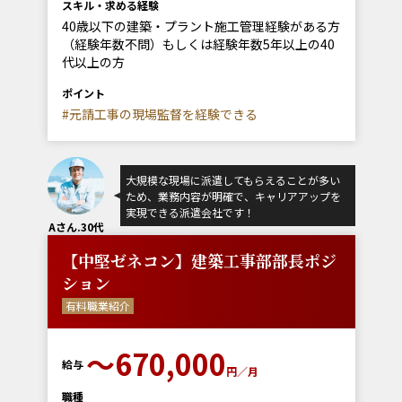
スキル・求める経験
40歳以下の建築・プラント施工管理経験がある方
（経験年数不問）もしくは経験年数5年以上の40
代以上の方
ポイント
#元請工事の現場監督を経験できる
大規模な現場に派遣してもらえることが多い
ため、業務内容が明確で、キャリアアップを
実現できる派遣会社です！
Aさん.30代
【中堅ゼネコン】建築工事部部長ポジ
ション
有料職業紹介
〜670,000
給与
円／月
職種