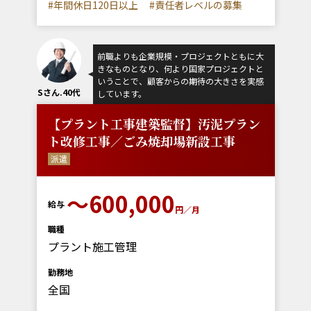
#年間休日120日以上
#責任者レベルの募集
前職よりも企業規模・プロジェクトともに大
きなものとなり、何より国家プロジェクトと
いうことで、顧客からの期待の大きさを実感
Sさん.40代
しています。
【プラント工事建築監督】汚泥プラン
ト改修工事／ごみ焼却場新設工事
派遣
～600,000
給与
円／月
職種
プラント施工管理
勤務地
全国