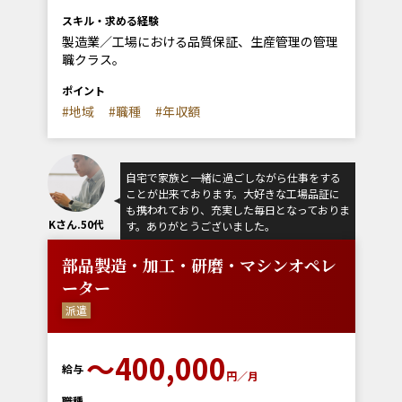
スキル・求める経験
製造業／工場における品質保証、生産管理の管理
職クラス。
ポイント
#地域
#職種
#年収額
自宅で家族と一緒に過ごしながら仕事をする
ことが出来ております。大好きな工場品証に
も携われており、充実した毎日となっておりま
Kさん.50代
す。ありがとうございました。
部品製造・加工・研磨・マシンオペレ
ーター
派遣
〜400,000
給与
円／月
職種