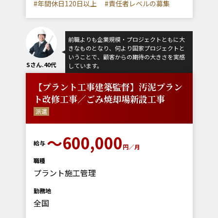
#年間休日120日以上
#責任者レベルの募集
前職よりも企業規模・プロジェクトともに大
きなものとなり、何より国家プロジェクトと
いうことで、顧客からの期待の大きさを実感
Sさん.40代
しています。
【プラント工事建築監督】汚泥プラン
ト改修工事／ごみ焼却場新設工事
派遣
～600,000
給与
円／月
職種
プラント施工管理
勤務地
全国