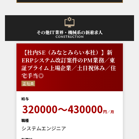
その他IT業界・機械系の新着求人
construction
【社内SE（みなとみらい本社）】新
ERPシステム改訂案件のPM業務／東
証プライム上場企業／土日祝休み／住
宅手当◎
正社員
給与
320000～430000
円／月
職種
システムエンジニア