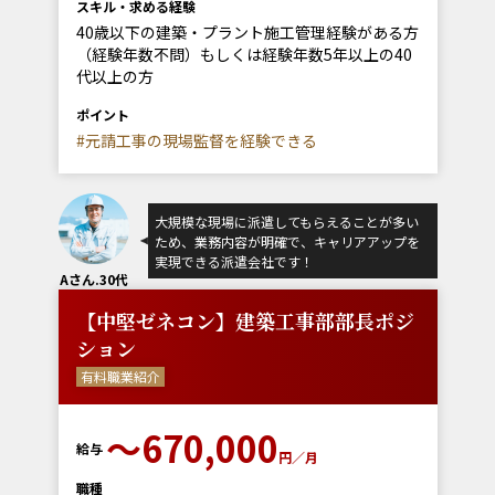
スキル・求める経験
40歳以下の建築・プラント施工管理経験がある方
（経験年数不問）もしくは経験年数5年以上の40
代以上の方
ポイント
#元請工事の現場監督を経験できる
大規模な現場に派遣してもらえることが多い
ため、業務内容が明確で、キャリアアップを
実現できる派遣会社です！
Aさん.30代
【中堅ゼネコン】建築工事部部長ポジ
ション
有料職業紹介
〜670,000
給与
円／月
職種