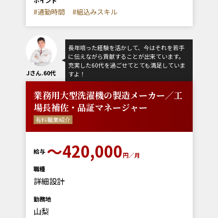
ポイント
#通勤時間
#組込みスキル
長年培った経験を活かして、今はそれを若手
に伝えながら貢献することが出来ています。
充実した60代を過ごせてとても満足していま
Jさん.60代
すよ！
業務用大型洗濯機の製造メーカー／工
場長補佐・品証マネージャー
有料職業紹介
〜420,000
給与
円／月
職種
詳細設計
勤務地
山梨