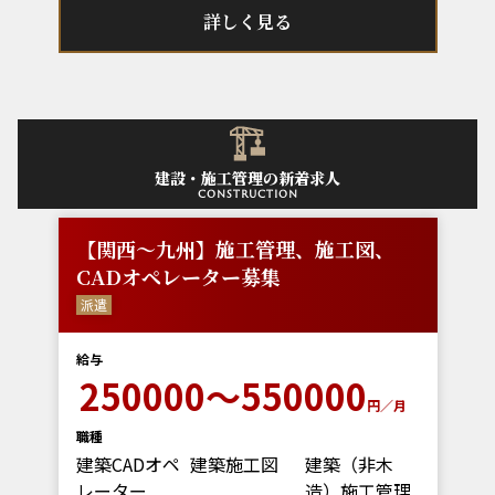
詳しく見る
建設・施工管理の新着求人
construction
【関西～九州】施工管理、施工図、
CADオペレーター募集
派遣
給与
250000～550000
円／月
職種
建築CADオペ
建築施工図
建築（非木
レーター
造）施工管理