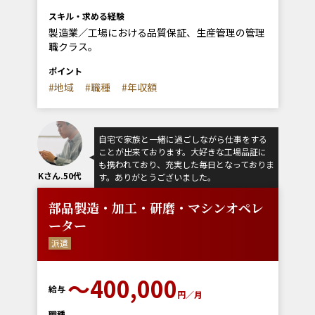
スキル・求める経験
製造業／工場における品質保証、生産管理の管理
職クラス。
ポイント
#地域
#職種
#年収額
自宅で家族と一緒に過ごしながら仕事をする
ことが出来ております。大好きな工場品証に
も携われており、充実した毎日となっておりま
Kさん.50代
す。ありがとうございました。
部品製造・加工・研磨・マシンオペレ
ーター
派遣
〜400,000
給与
円／月
職種