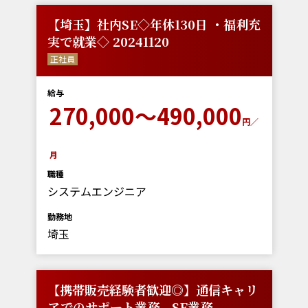
【埼玉】社内SE◇年休130日 ・福利充
実で就業◇ 20241120
正社員
給与
270,000～490,000
円／
月
職種
システムエンジニア
勤務地
埼玉
【携帯販売経験者歓迎◎】通信キャリ
アでのサポート業務、SE業務