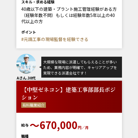
スキル・求める経験
40歳以下の建築・プラント施工管理経験がある方
（経験年数不問）もしくは経験年数5年以上の40
代以上の方
ポイント
#元請工事の現場監督を経験できる
大規模な現場に派遣してもらえることが多い
ため、業務内容が明確で、キャリアアップを
実現できる派遣会社です！
Aさん.30代
【中堅ゼネコン】建築工事部部長ポジ
ション
有料職業紹介
〜670,000
給与
円／月
職種