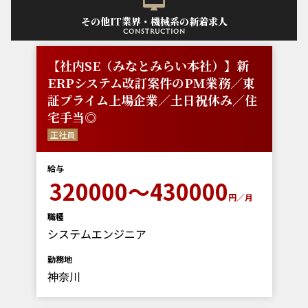
その他IT業界・機械系の新着求人
construction
【社内SE（みなとみらい本社）】新
ERPシステム改訂案件のPM業務／東
証プライム上場企業／土日祝休み／住
宅手当◎
正社員
給与
320000～430000
円／月
職種
システムエンジニア
勤務地
神奈川