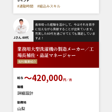
ポイント
#通勤時間
#組込みスキル
長年培った経験を活かして、今はそれを若手
に伝えながら貢献することが出来ています。
充実した60代を過ごせてとても満足していま
Jさん.60代
すよ！
業務用大型洗濯機の製造メーカー／工
場長補佐・品証マネージャー
有料職業紹介
〜420,000
給与
円／月
職種
詳細設計
勤務地
山梨