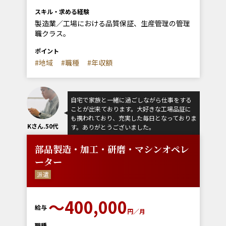
スキル・求める経験
製造業／工場における品質保証、生産管理の管理
職クラス。
ポイント
#地域
#職種
#年収額
自宅で家族と一緒に過ごしながら仕事をする
ことが出来ております。大好きな工場品証に
も携われており、充実した毎日となっておりま
Kさん.50代
す。ありがとうございました。
部品製造・加工・研磨・マシンオペレ
ーター
派遣
〜400,000
給与
円／月
職種