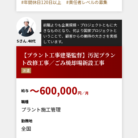
#年間休日120日以上
#責任者レベルの募集
前職よりも企業規模・プロジェクトともに大
きなものとなり、何より国家プロジェクトと
いうことで、顧客からの期待の大きさを実感
Sさん.40代
しています。
【プラント工事建築監督】汚泥プラン
ト改修工事／ごみ焼却場新設工事
派遣
～600,000
給与
円／月
職種
プラント施工管理
勤務地
全国