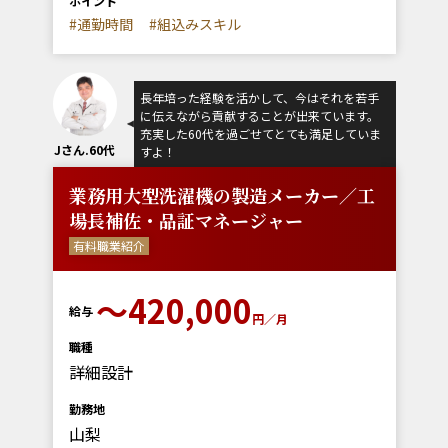
ポイント
#通勤時間
#組込みスキル
長年培った経験を活かして、今はそれを若手
に伝えながら貢献することが出来ています。
充実した60代を過ごせてとても満足していま
Jさん.60代
すよ！
業務用大型洗濯機の製造メーカー／工
場長補佐・品証マネージャー
有料職業紹介
〜420,000
給与
円／月
職種
詳細設計
勤務地
山梨