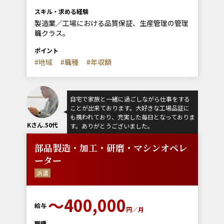
スキル・求める経験
製造業／工場における品質保証、生産管理の管理
職クラス。
ポイント
#地域
#職種
#年収額
自宅で家族と一緒に過ごしながら仕事をする
ことが出来ております。大好きな工場品証に
も携われており、充実した毎日となっておりま
Kさん.50代
す。ありがとうございました。
部品製造・加工・研磨・マシンオペレ
ーター
派遣
〜400,000
給与
円／月
職種