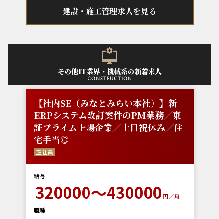
建設・施工管理求人を見る
その他IT業界・機械系の新着求人
construction
【社内SE（みなとみらい本社）】新
ERPシステム改訂案件のPM業務／東
証プライム上場企業／土日祝休み／住
宅手当◎
正社員
給与
320000～430000
円／月
職種