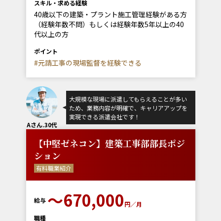
スキル・求める経験
40歳以下の建築・プラント施工管理経験がある方
（経験年数不問）もしくは経験年数5年以上の40
代以上の方
ポイント
#元請工事の現場監督を経験できる
大規模な現場に派遣してもらえることが多い
ため、業務内容が明確で、キャリアアップを
実現できる派遣会社です！
Aさん.30代
【中堅ゼネコン】建築工事部部長ポジ
ション
有料職業紹介
〜670,000
給与
円／月
職種