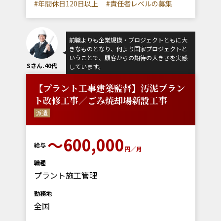
#年間休日120日以上
#責任者レベルの募集
前職よりも企業規模・プロジェクトともに大
きなものとなり、何より国家プロジェクトと
いうことで、顧客からの期待の大きさを実感
Sさん.40代
しています。
【プラント工事建築監督】汚泥プラン
ト改修工事／ごみ焼却場新設工事
派遣
～600,000
給与
円／月
職種
プラント施工管理
勤務地
全国