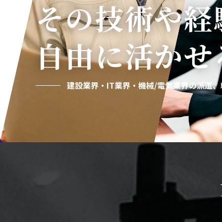
その技術や経
自由に活かせ
建設業界・IT業界・機械/電気業界の
派遣、転