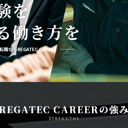
験を
る
働き方を
職ならREGATEC CAREER
REGATEC CAREERの強
Strengths