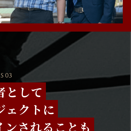
S 03
者として
ジェクトに
インされることも