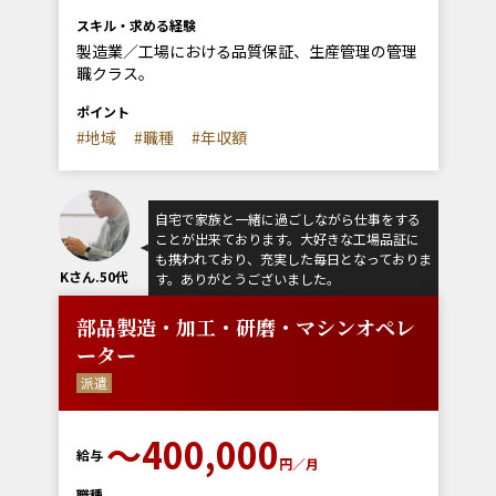
スキル・求める経験
製造業／工場における品質保証、生産管理の管理
職クラス。
ポイント
#地域
#職種
#年収額
自宅で家族と一緒に過ごしながら仕事をする
ことが出来ております。大好きな工場品証に
も携われており、充実した毎日となっておりま
Kさん.50代
す。ありがとうございました。
部品製造・加工・研磨・マシンオペレ
ーター
派遣
〜400,000
給与
円／月
職種