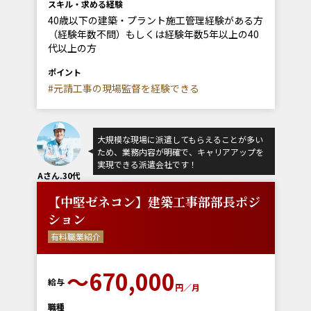
スキル・求める経験
40歳以下の建築・プラント施工管理経験がある方
（経験年数不問）もしくは経験年数5年以上の40
代以上の方
ポイント
#元請工事の現場監督を経験できる
大規模な現場に派遣してもらえることが多い
ため、業務内容が明確で、キャリアアップを
実現できる派遣会社です！
Aさん.30代
【中堅ゼネコン】建築工事部部長ポジ
ション
有料職業紹介
〜670,000
給与
円／月
職種