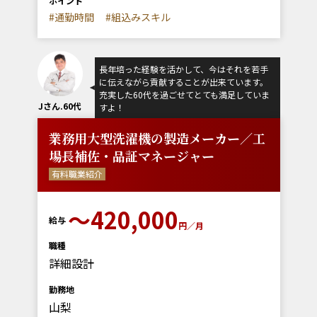
ポイント
#通勤時間
#組込みスキル
長年培った経験を活かして、今はそれを若手
に伝えながら貢献することが出来ています。
充実した60代を過ごせてとても満足していま
Jさん.60代
すよ！
業務用大型洗濯機の製造メーカー／工
場長補佐・品証マネージャー
有料職業紹介
〜420,000
給与
円／月
職種
詳細設計
勤務地
山梨