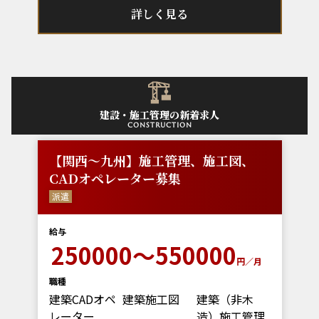
詳しく見る
建設・施工管理の新着求人
construction
【関西～九州】施工管理、施工図、
CADオペレーター募集
派遣
給与
250000～550000
円／月
職種
建築CADオペ
建築施工図
建築（非木
レーター
造）施工管理