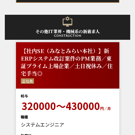
その他IT業界・機械系の新着求人
construction
【社内SE（みなとみらい本社）】新
ERPシステム改訂案件のPM業務／東
証プライム上場企業／土日祝休み／住
宅手当◎
正社員
給与
320000～430000
円／月
職種
システムエンジニア