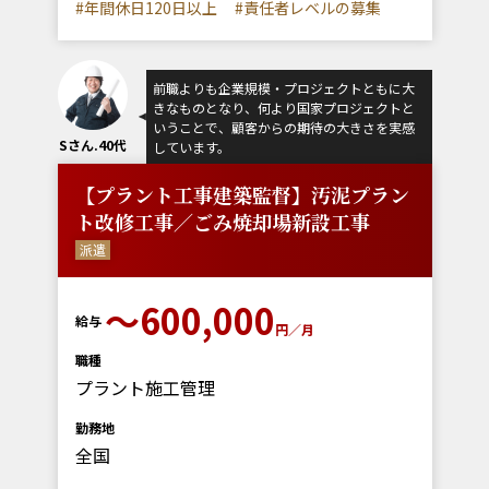
#年間休日120日以上
#責任者レベルの募集
前職よりも企業規模・プロジェクトともに大
きなものとなり、何より国家プロジェクトと
いうことで、顧客からの期待の大きさを実感
Sさん.40代
しています。
【プラント工事建築監督】汚泥プラン
ト改修工事／ごみ焼却場新設工事
派遣
～600,000
給与
円／月
職種
プラント施工管理
勤務地
全国