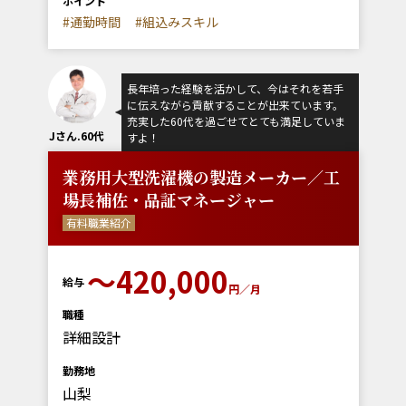
ポイント
#通勤時間
#組込みスキル
長年培った経験を活かして、今はそれを若手
に伝えながら貢献することが出来ています。
充実した60代を過ごせてとても満足していま
Jさん.60代
すよ！
業務用大型洗濯機の製造メーカー／工
場長補佐・品証マネージャー
有料職業紹介
〜420,000
給与
円／月
職種
詳細設計
勤務地
山梨