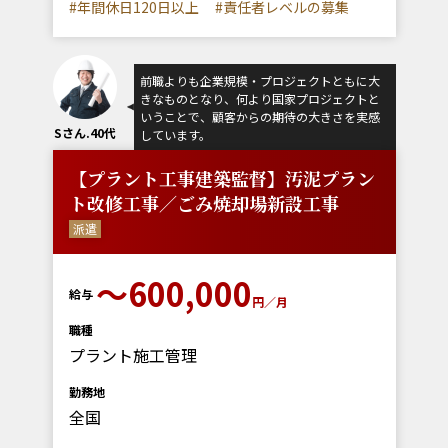
#年間休日120日以上
#責任者レベルの募集
前職よりも企業規模・プロジェクトともに大
きなものとなり、何より国家プロジェクトと
いうことで、顧客からの期待の大きさを実感
Sさん.40代
しています。
【プラント工事建築監督】汚泥プラン
ト改修工事／ごみ焼却場新設工事
派遣
～600,000
給与
円／月
職種
プラント施工管理
勤務地
全国