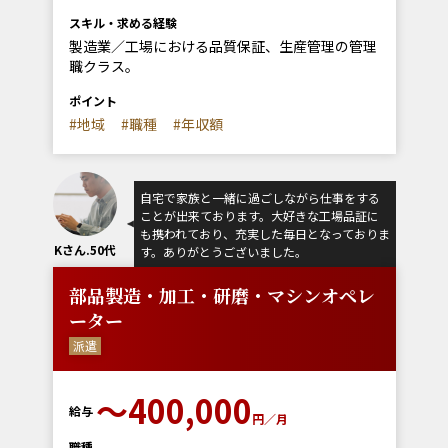
スキル・求める経験
製造業／工場における品質保証、生産管理の管理
職クラス。
ポイント
#地域
#職種
#年収額
自宅で家族と一緒に過ごしながら仕事をする
ことが出来ております。大好きな工場品証に
も携われており、充実した毎日となっておりま
Kさん.50代
す。ありがとうございました。
部品製造・加工・研磨・マシンオペレ
ーター
派遣
〜400,000
給与
円／月
職種