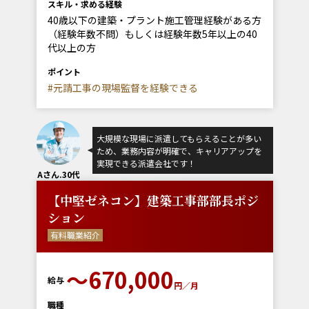
スキル・求める経験
40歳以下の建築・プラント施工管理経験がある方
（経験年数不問）もしくは経験年数5年以上の40
代以上の方
ポイント
#元請工事の現場監督を経験できる
大規模な現場に派遣してもらえることが多い
ため、業務内容が明確で、キャリアアップを
実現できる派遣会社です！
Aさん.30代
【中堅ゼネコン】建築工事部部長ポジ
ション
有料職業紹介
〜670,000
給与
円／月
職種