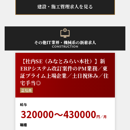
建設・施工管理求人を見る
その他IT業界・機械系の新着求人
construction
【社内SE（みなとみらい本社）】新
ERPシステム改訂案件のPM業務／東
証プライム上場企業／土日祝休み／住
宅手当◎
正社員
給与
320000～430000
円／月
職種