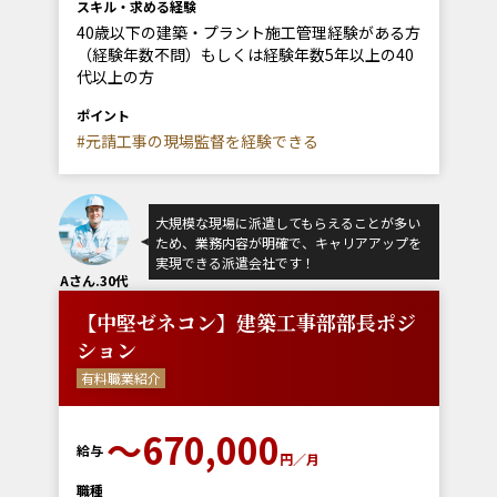
スキル・求める経験
40歳以下の建築・プラント施工管理経験がある方
（経験年数不問）もしくは経験年数5年以上の40
代以上の方
ポイント
#元請工事の現場監督を経験できる
大規模な現場に派遣してもらえることが多い
ため、業務内容が明確で、キャリアアップを
実現できる派遣会社です！
Aさん.30代
【中堅ゼネコン】建築工事部部長ポジ
ション
有料職業紹介
〜670,000
給与
円／月
職種