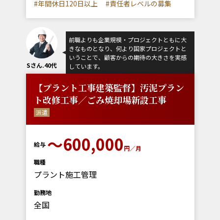
#年間休日120日以上
#責任者レベルの募集
前職よりも企業規模・プロジェクトともに大
きなものとなり、何より国家プロジェクトと
いうことで、顧客からの期待の大きさを実感
Sさん.40代
しています。
【プラント工事建築監督】汚泥プラン
ト改修工事／ごみ焼却場新設工事
派遣
～600,000
給与
円／月
職種
プラント施工管理
勤務地
全国