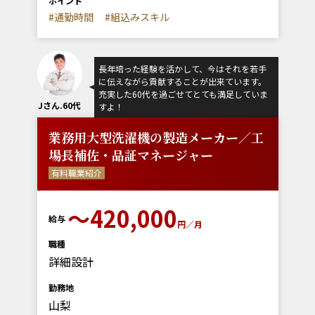
ポイント
#通勤時間
#組込みスキル
長年培った経験を活かして、今はそれを若手
に伝えながら貢献することが出来ています。
充実した60代を過ごせてとても満足していま
Jさん.60代
すよ！
業務用大型洗濯機の製造メーカー／工
場長補佐・品証マネージャー
有料職業紹介
〜420,000
給与
円／月
職種
詳細設計
勤務地
山梨