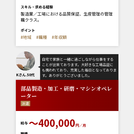
スキル・求める経験
製造業／工場における品質保証、生産管理の管理
職クラス。
ポイント
#地域
#職種
#年収額
自宅で家族と一緒に過ごしながら仕事をする
ことが出来ております。大好きな工場品証に
も携われており、充実した毎日となっておりま
Kさん.50代
す。ありがとうございました。
部品製造・加工・研磨・マシンオペレ
ーター
派遣
〜400,000
給与
円／月
職種