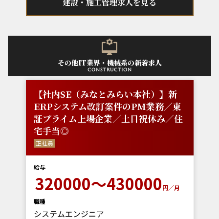
建設・施工管理求人を見る
その他IT業界・機械系の新着求人
construction
【社内SE（みなとみらい本社）】新
ERPシステム改訂案件のPM業務／東
証プライム上場企業／土日祝休み／住
宅手当◎
正社員
給与
320000～430000
円／月
職種
システムエンジニア