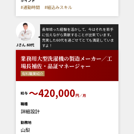
ポイント
#通勤時間
#組込みスキル
長年培った経験を活かして、今はそれを若手
に伝えながら貢献することが出来ています。
充実した60代を過ごせてとても満足していま
Jさん.60代
すよ！
業務用大型洗濯機の製造メーカー／工
場長補佐・品証マネージャー
有料職業紹介
〜420,000
給与
円／月
職種
詳細設計
勤務地
山梨