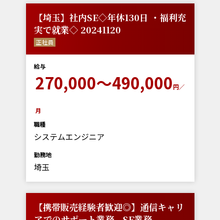
【埼玉】社内SE◇年休130日 ・福利充
実で就業◇ 20241120
正社員
給与
270,000～490,000
円／
月
職種
システムエンジニア
勤務地
埼玉
【携帯販売経験者歓迎◎】通信キャリ
アでのサポート業務、SE業務