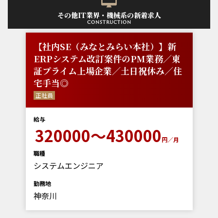
その他IT業界・機械系の新着求人
construction
【社内SE（みなとみらい本社）】新
ERPシステム改訂案件のPM業務／東
証プライム上場企業／土日祝休み／住
宅手当◎
正社員
給与
320000～430000
円／月
職種
システムエンジニア
勤務地
神奈川