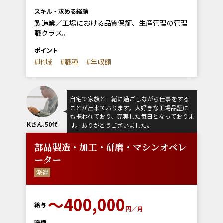
スキル・求める経験
製造業／工場における品質保証、生産管理の管理
職クラス。
ポイント
#地域
#職種
#年収額
自宅で家族と一緒に過ごしながら仕事をする
ことが出来ております。大好きな工場品証に
も携われており、充実した毎日となっておりま
Kさん.50代
す。ありがとうございました。
部品製造・加工・研磨・マシンオペレ
ーター
派遣
〜400,000
給与
円／月
職種