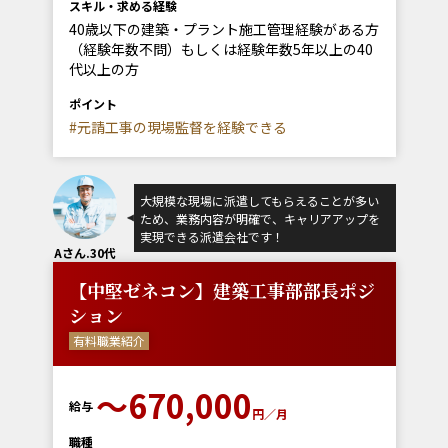
スキル・求める経験
40歳以下の建築・プラント施工管理経験がある方
（経験年数不問）もしくは経験年数5年以上の40
代以上の方
ポイント
#元請工事の現場監督を経験できる
大規模な現場に派遣してもらえることが多い
ため、業務内容が明確で、キャリアアップを
実現できる派遣会社です！
Aさん.30代
【中堅ゼネコン】建築工事部部長ポジ
ション
有料職業紹介
〜670,000
給与
円／月
職種