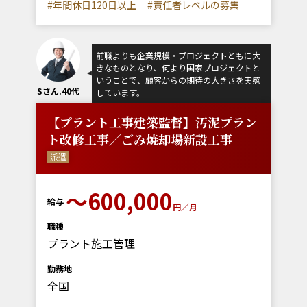
#年間休日120日以上
#責任者レベルの募集
前職よりも企業規模・プロジェクトともに大
きなものとなり、何より国家プロジェクトと
いうことで、顧客からの期待の大きさを実感
Sさん.40代
しています。
【プラント工事建築監督】汚泥プラン
ト改修工事／ごみ焼却場新設工事
派遣
～600,000
給与
円／月
職種
プラント施工管理
勤務地
全国