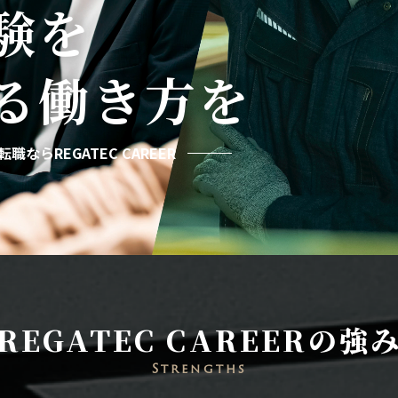
験を
る
働き方を
職ならREGATEC CAREER
REGATEC CAREERの強
Strengths