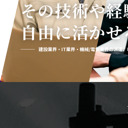
その技術や経
自由に活かせ
建設業界・IT業界・機械/電気業界の
派遣、転