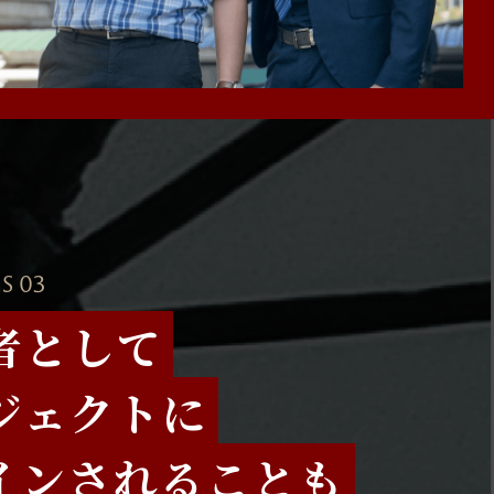
S 03
者として
ジェクトに
インされることも