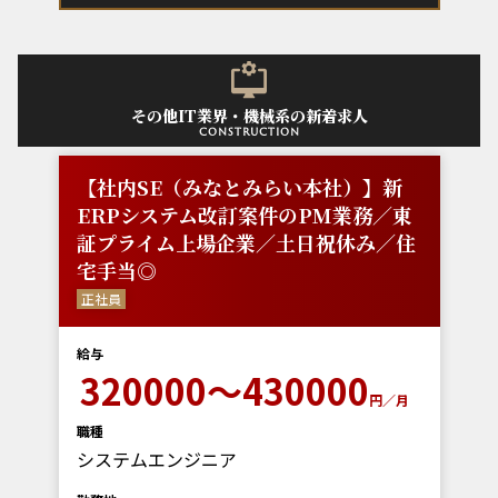
その他IT業界・機械系の新着求人
construction
【社内SE（みなとみらい本社）】新
ERPシステム改訂案件のPM業務／東
証プライム上場企業／土日祝休み／住
宅手当◎
正社員
給与
320000～430000
円／月
職種
システムエンジニア