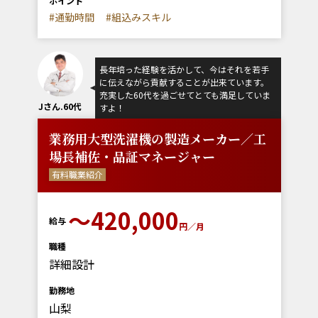
ポイント
#通勤時間
#組込みスキル
長年培った経験を活かして、今はそれを若手
に伝えながら貢献することが出来ています。
充実した60代を過ごせてとても満足していま
Jさん.60代
すよ！
業務用大型洗濯機の製造メーカー／工
場長補佐・品証マネージャー
有料職業紹介
〜420,000
給与
円／月
職種
詳細設計
勤務地
山梨