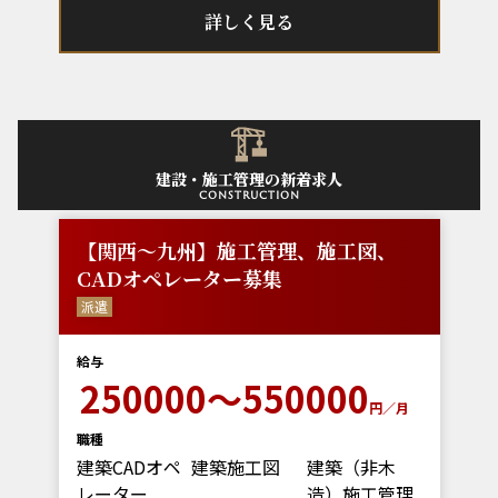
詳しく見る
建設・施工管理の新着求人
construction
【関西～九州】施工管理、施工図、
CADオペレーター募集
派遣
給与
250000～550000
円／月
職種
建築CADオペ
建築施工図
建築（非木
レーター
造）施工管理