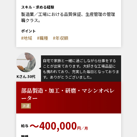
スキル・求める経験
製造業／工場における品質保証、生産管理の管理
職クラス。
ポイント
#地域
#職種
#年収額
自宅で家族と一緒に過ごしながら仕事をする
ことが出来ております。大好きな工場品証に
も携われており、充実した毎日となっておりま
Kさん.50代
す。ありがとうございました。
部品製造・加工・研磨・マシンオペレ
ーター
派遣
〜400,000
給与
円／月
職種