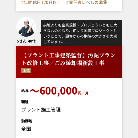
#年間休日120日以上
#責任者レベルの募集
前職よりも企業規模・プロジェクトともに大
きなものとなり、何より国家プロジェクトと
いうことで、顧客からの期待の大きさを実感
Sさん.40代
しています。
【プラント工事建築監督】汚泥プラン
ト改修工事／ごみ焼却場新設工事
派遣
～600,000
給与
円／月
職種
プラント施工管理
勤務地
全国