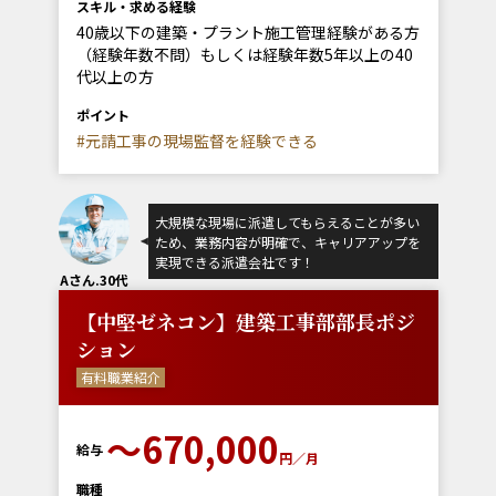
スキル・求める経験
40歳以下の建築・プラント施工管理経験がある方
（経験年数不問）もしくは経験年数5年以上の40
代以上の方
ポイント
#元請工事の現場監督を経験できる
大規模な現場に派遣してもらえることが多い
ため、業務内容が明確で、キャリアアップを
実現できる派遣会社です！
Aさん.30代
【中堅ゼネコン】建築工事部部長ポジ
ション
有料職業紹介
〜670,000
給与
円／月
職種