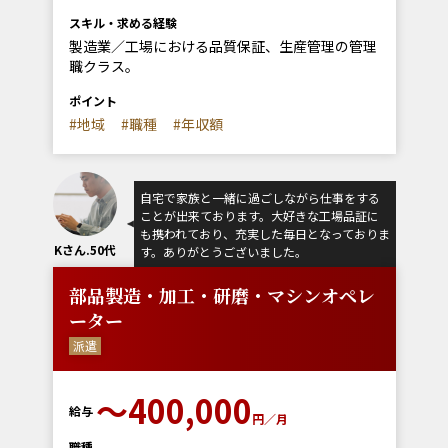
スキル・求める経験
製造業／工場における品質保証、生産管理の管理
職クラス。
ポイント
#地域
#職種
#年収額
自宅で家族と一緒に過ごしながら仕事をする
ことが出来ております。大好きな工場品証に
も携われており、充実した毎日となっておりま
Kさん.50代
す。ありがとうございました。
部品製造・加工・研磨・マシンオペレ
ーター
派遣
〜400,000
給与
円／月
職種