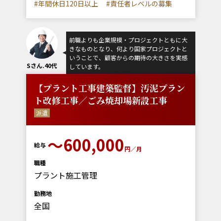
#年間休日120日以上
#責任者レベルの募集
前職よりも企業規模・プロジェクトともに大
きなものとなり、何より国家プロジェクトと
いうことで、顧客からの期待の大きさを実感
Sさん.40代
しています。
【プラント工事建築監督】汚泥プラン
ト改修工事／ごみ焼却場新設工事
派遣
～600,000
給与
円／月
職種
プラント施工管理
勤務地
全国