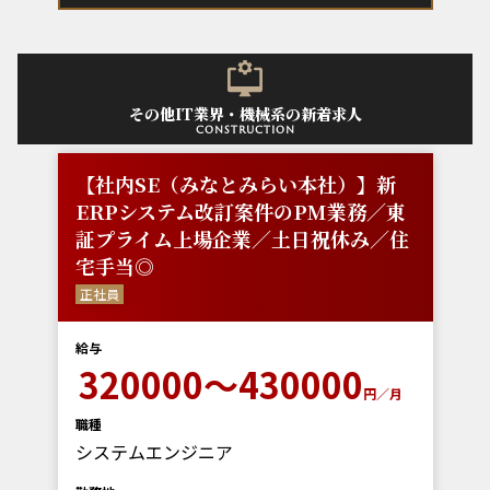
その他IT業界・機械系の新着求人
construction
【社内SE（みなとみらい本社）】新
ERPシステム改訂案件のPM業務／東
証プライム上場企業／土日祝休み／住
宅手当◎
正社員
給与
320000～430000
円／月
職種
システムエンジニア