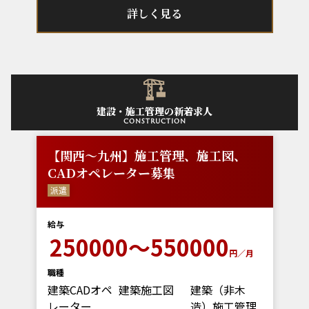
詳しく見る
建設・施工管理の新着求人
construction
【関西～九州】施工管理、施工図、
CADオペレーター募集
派遣
給与
250000～550000
円／月
職種
建築CADオペ
建築施工図
建築（非木
レーター
造）施工管理