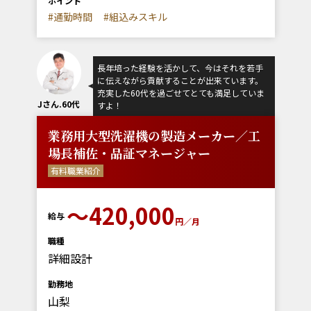
ポイント
#通勤時間
#組込みスキル
長年培った経験を活かして、今はそれを若手
に伝えながら貢献することが出来ています。
充実した60代を過ごせてとても満足していま
Jさん.60代
すよ！
業務用大型洗濯機の製造メーカー／工
場長補佐・品証マネージャー
有料職業紹介
〜420,000
給与
円／月
職種
詳細設計
勤務地
山梨