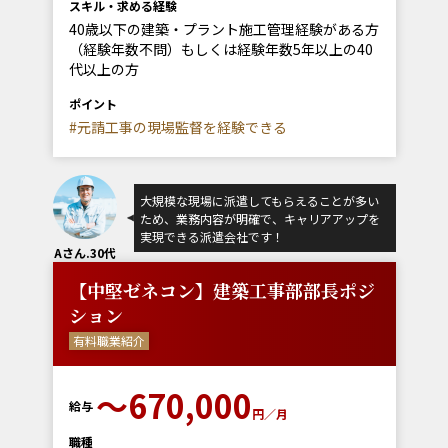
スキル・求める経験
40歳以下の建築・プラント施工管理経験がある方
（経験年数不問）もしくは経験年数5年以上の40
代以上の方
ポイント
#元請工事の現場監督を経験できる
大規模な現場に派遣してもらえることが多い
ため、業務内容が明確で、キャリアアップを
実現できる派遣会社です！
Aさん.30代
【中堅ゼネコン】建築工事部部長ポジ
ション
有料職業紹介
〜670,000
給与
円／月
職種