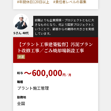
#年間休日120日以上
#責任者レベルの募集
前職よりも企業規模・プロジェクトともに大
きなものとなり、何より国家プロジェクトと
いうことで、顧客からの期待の大きさを実感
Sさん.40代
しています。
【プラント工事建築監督】汚泥プラン
ト改修工事／ごみ焼却場新設工事
派遣
～600,000
給与
円／月
職種
プラント施工管理
勤務地
全国