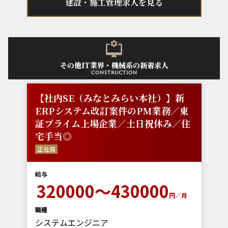
建設・施工管理求人を見る
その他IT業界・機械系の新着求人
construction
【社内SE（みなとみらい本社）】新
ERPシステム改訂案件のPM業務／東
証プライム上場企業／土日祝休み／住
宅手当◎
正社員
給与
320000～430000
円／月
職種
システムエンジニア