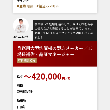
ポイント
#通勤時間
#組込みスキル
長年培った経験を活かして、今はそれを若手
に伝えながら貢献することが出来ています。
充実した60代を過ごせてとても満足していま
Jさん.60代
すよ！
業務用大型洗濯機の製造メーカー／工
場長補佐・品証マネージャー
有料職業紹介
〜420,000
給与
円／月
職種
詳細設計
勤務地
山梨