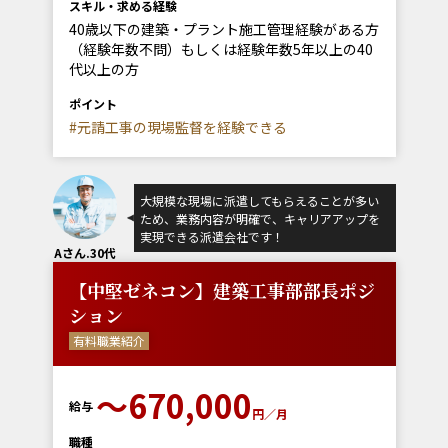
スキル・求める経験
40歳以下の建築・プラント施工管理経験がある方
（経験年数不問）もしくは経験年数5年以上の40
代以上の方
ポイント
#元請工事の現場監督を経験できる
大規模な現場に派遣してもらえることが多い
ため、業務内容が明確で、キャリアアップを
実現できる派遣会社です！
Aさん.30代
【中堅ゼネコン】建築工事部部長ポジ
ション
有料職業紹介
〜670,000
給与
円／月
職種