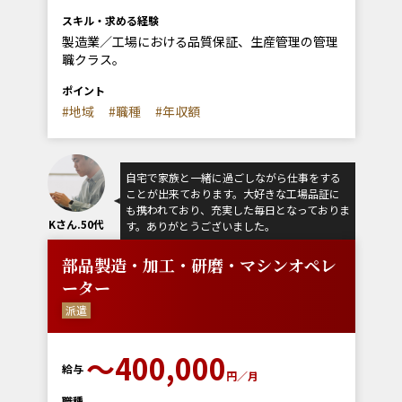
スキル・求める経験
製造業／工場における品質保証、生産管理の管理
職クラス。
ポイント
#地域
#職種
#年収額
自宅で家族と一緒に過ごしながら仕事をする
ことが出来ております。大好きな工場品証に
も携われており、充実した毎日となっておりま
Kさん.50代
す。ありがとうございました。
部品製造・加工・研磨・マシンオペレ
ーター
派遣
〜400,000
給与
円／月
職種