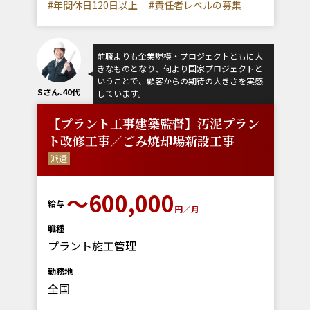
#年間休日120日以上
#責任者レベルの募集
前職よりも企業規模・プロジェクトともに大
きなものとなり、何より国家プロジェクトと
いうことで、顧客からの期待の大きさを実感
Sさん.40代
しています。
【プラント工事建築監督】汚泥プラン
ト改修工事／ごみ焼却場新設工事
派遣
～600,000
給与
円／月
職種
プラント施工管理
勤務地
全国