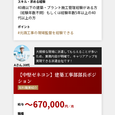
スキル・求める経験
40歳以下の建築・プラント施工管理経験がある方
（経験年数不問）もしくは経験年数5年以上の40
代以上の方
ポイント
#元請工事の現場監督を経験できる
大規模な現場に派遣してもらえることが多い
ため、業務内容が明確で、キャリアアップを
実現できる派遣会社です！
Aさん.30代
【中堅ゼネコン】建築工事部部長ポジ
ション
有料職業紹介
〜670,000
給与
円／月
職種