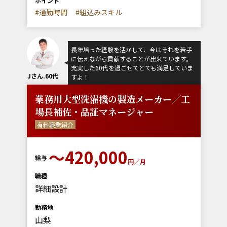
ポイント
#通勤時間
#組込みスキル
長年培った経験を活かして、今はそれを若手
に伝えながら貢献することが出来ています。
充実した60代を過ごせてとても満足していま
Jさん.60代
すよ！
業務用大型洗濯機の製造メーカー／工
場長補佐・品証マネージャー
有料職業紹介
〜420,000
給与
円／月
職種
詳細設計
勤務地
山梨