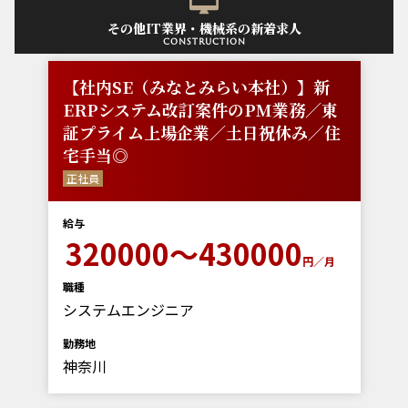
その他IT業界・機械系の新着求人
construction
【社内SE（みなとみらい本社）】新
ERPシステム改訂案件のPM業務／東
証プライム上場企業／土日祝休み／住
宅手当◎
正社員
給与
320000～430000
円／月
職種
システムエンジニア
勤務地
神奈川