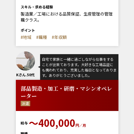
スキル・求める経験
製造業／工場における品質保証、生産管理の管理
職クラス。
ポイント
#地域
#職種
#年収額
自宅で家族と一緒に過ごしながら仕事をする
ことが出来ております。大好きな工場品証に
も携われており、充実した毎日となっておりま
Kさん.50代
す。ありがとうございました。
部品製造・加工・研磨・マシンオペレ
ーター
派遣
〜400,000
給与
円／月
職種