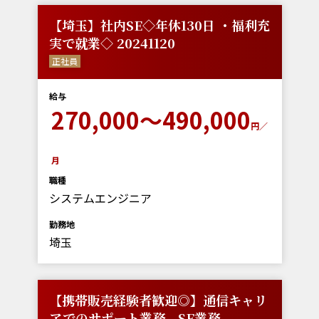
【埼玉】社内SE◇年休130日 ・福利充
実で就業◇ 20241120
正社員
給与
270,000～490,000
円／
月
職種
システムエンジニア
勤務地
埼玉
【携帯販売経験者歓迎◎】通信キャリ
アでのサポート業務、SE業務