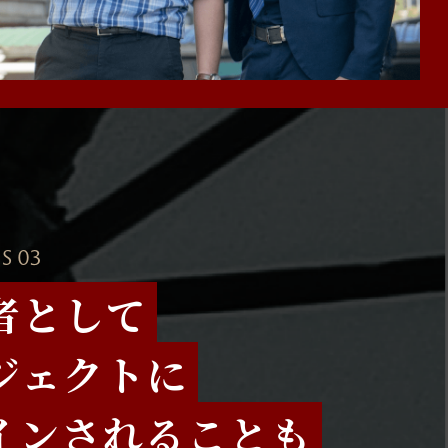
S 03
者として
ジェクトに
インされることも