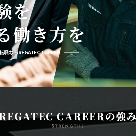
験を
る
働き方を
職ならREGATEC CAREER
REGATEC CAREERの強
Strengths