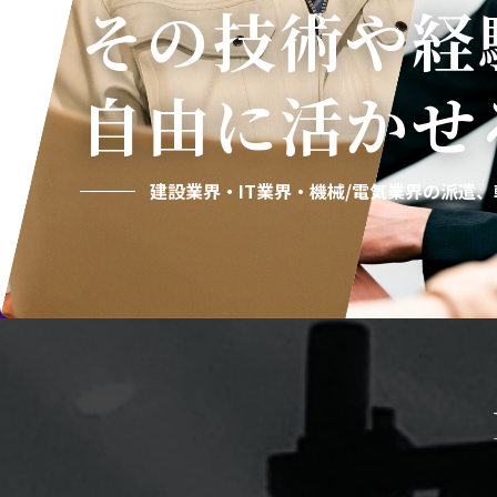
その技術や経
自由に活かせ
建設業界・IT業界・機械/電気業界の
派遣、転