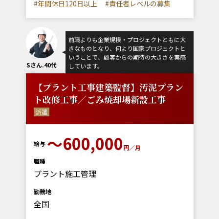
#年間休日120日以上
#責任者レベルの募集
前職よりも企業規模・プロジェクトともに大
きなものとなり、何より国家プロジェクトと
いうことで、顧客からの期待の大きさを実感
Sさん.40代
しています。
【プラント工事建築監督】汚泥プラン
ト改修工事／ごみ焼却場新設工事
派遣
～600,000
給与
円／月
職種
プラント施工管理
勤務地
全国