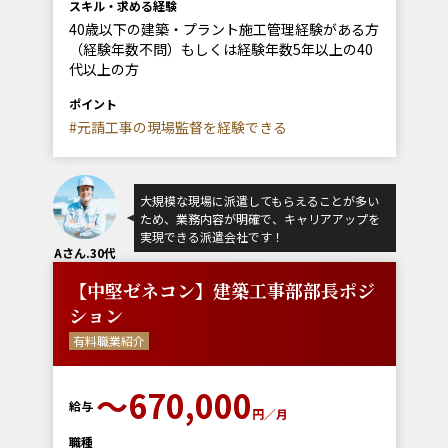
スキル・求める経験
40歳以下の建築・プラント施工管理経験がある方
（経験年数不問）もしくは経験年数5年以上の40
代以上の方
ポイント
#元請工事の現場監督を経験できる
大規模な現場に派遣してもらえることが多い
ため、業務内容が明確で、キャリアアップを
実現できる派遣会社です！
Aさん.30代
【中堅ゼネコン】建築工事部部長ポジ
ション
有料職業紹介
〜670,000
給与
円／月
職種