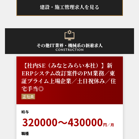
建設・施工管理求人を見る
その他IT業界・機械系の新着求人
construction
【社内SE（みなとみらい本社）】新
ERPシステム改訂案件のPM業務／東
証プライム上場企業／土日祝休み／住
宅手当◎
正社員
給与
320000～430000
円／月
職種