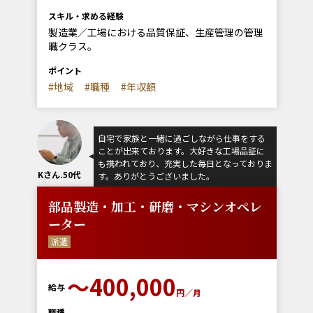
スキル・求める経験
製造業／工場における品質保証、生産管理の管理
職クラス。
ポイント
#地域
#職種
#年収額
自宅で家族と一緒に過ごしながら仕事をする
ことが出来ております。大好きな工場品証に
も携われており、充実した毎日となっておりま
Kさん.50代
す。ありがとうございました。
部品製造・加工・研磨・マシンオペレ
ーター
派遣
〜400,000
給与
円／月
職種