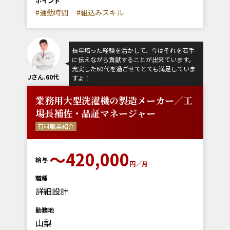
ポイント
#通勤時間
#組込みスキル
長年培った経験を活かして、今はそれを若手
に伝えながら貢献することが出来ています。
充実した60代を過ごせてとても満足していま
Jさん.60代
すよ！
業務用大型洗濯機の製造メーカー／工
場長補佐・品証マネージャー
有料職業紹介
〜420,000
給与
円／月
職種
詳細設計
勤務地
山梨