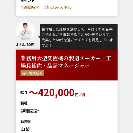
ポイント
#通勤時間
#組込みスキル
長年培った経験を活かして、今はそれを若手
に伝えながら貢献することが出来ています。
充実した60代を過ごせてとても満足していま
Jさん.60代
すよ！
業務用大型洗濯機の製造メーカー／工
場長補佐・品証マネージャー
有料職業紹介
〜420,000
給与
円／月
職種
詳細設計
勤務地
山梨