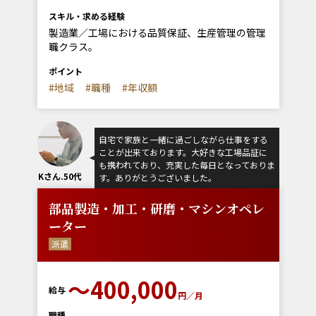
スキル・求める経験
製造業／工場における品質保証、生産管理の管理
職クラス。
ポイント
#地域
#職種
#年収額
自宅で家族と一緒に過ごしながら仕事をする
ことが出来ております。大好きな工場品証に
も携われており、充実した毎日となっておりま
Kさん.50代
す。ありがとうございました。
部品製造・加工・研磨・マシンオペレ
ーター
派遣
〜400,000
給与
円／月
職種