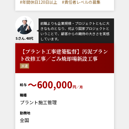
#年間休日120日以上
#責任者レベルの募集
前職よりも企業規模・プロジェクトともに大
きなものとなり、何より国家プロジェクトと
いうことで、顧客からの期待の大きさを実感
Sさん.40代
しています。
【プラント工事建築監督】汚泥プラン
ト改修工事／ごみ焼却場新設工事
派遣
～600,000
給与
円／月
職種
プラント施工管理
勤務地
全国