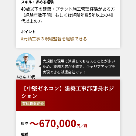
スキル・求める経験
40歳以下の建築・プラント施工管理経験がある方
（経験年数不問）もしくは経験年数5年以上の40
代以上の方
ポイント
#元請工事の現場監督を経験できる
大規模な現場に派遣してもらえることが多い
ため、業務内容が明確で、キャリアアップを
実現できる派遣会社です！
Aさん.30代
【中堅ゼネコン】建築工事部部長ポジ
ション
有料職業紹介
〜670,000
給与
円／月
職種