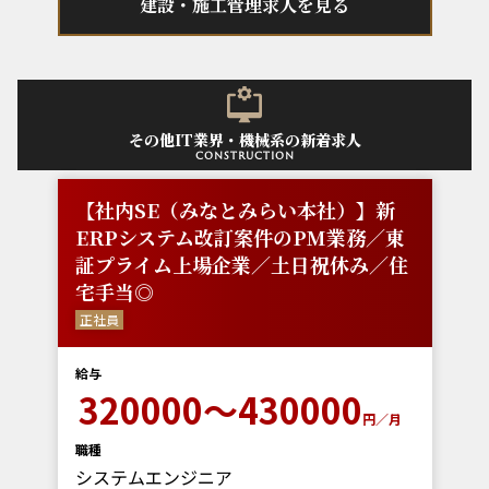
建設・施工管理求人を見る
その他IT業界・機械系の新着求人
construction
【社内SE（みなとみらい本社）】新
ERPシステム改訂案件のPM業務／東
証プライム上場企業／土日祝休み／住
宅手当◎
正社員
給与
320000～430000
円／月
職種
システムエンジニア