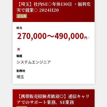
【埼玉】社内SE◇年休130日 ・福利充
実で就業◇ 20241120
正社員
給与
270,000～490,000
円／
月
職種
システムエンジニア
勤務地
埼玉
【携帯販売経験者歓迎◎】通信キャリ
アでのサポート業務、SE業務