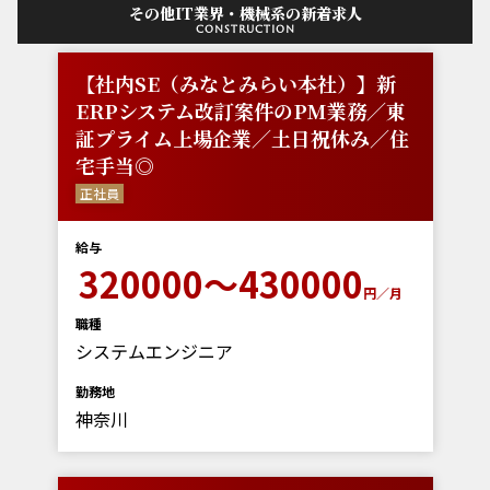
その他IT業界・機械系の新着求人
construction
【社内SE（みなとみらい本社）】新
ERPシステム改訂案件のPM業務／東
証プライム上場企業／土日祝休み／住
宅手当◎
正社員
給与
320000～430000
円／月
職種
システムエンジニア
勤務地
神奈川