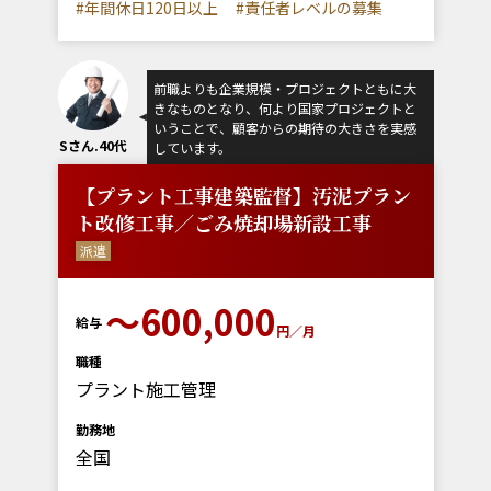
#年間休日120日以上
#責任者レベルの募集
前職よりも企業規模・プロジェクトともに大
きなものとなり、何より国家プロジェクトと
いうことで、顧客からの期待の大きさを実感
Sさん.40代
しています。
【プラント工事建築監督】汚泥プラン
ト改修工事／ごみ焼却場新設工事
派遣
～600,000
給与
円／月
職種
プラント施工管理
勤務地
全国