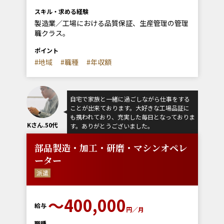
スキル・求める経験
製造業／工場における品質保証、生産管理の管理
職クラス。
ポイント
#地域
#職種
#年収額
自宅で家族と一緒に過ごしながら仕事をする
ことが出来ております。大好きな工場品証に
も携われており、充実した毎日となっておりま
Kさん.50代
す。ありがとうございました。
部品製造・加工・研磨・マシンオペレ
ーター
派遣
〜400,000
給与
円／月
職種