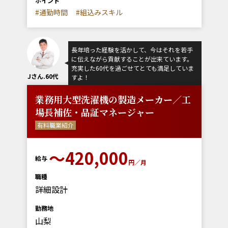
ポイント
#通勤時間
#組込みスキル
長年培った経験を活かして、今はそれを若手
に伝えながら貢献することが出来ています。
充実した60代を過ごせてとても満足していま
Jさん.60代
すよ！
業務用大型洗濯機の製造メーカー／工
場長補佐・品証マネージャー
有料職業紹介
〜420,000
給与
円／月
職種
詳細設計
勤務地
山梨