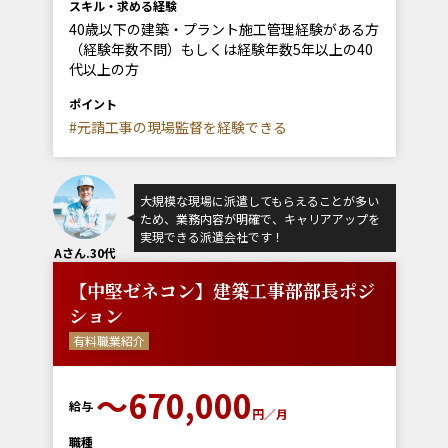
スキル・求める経験
40歳以下の建築・プラント施工管理経験がある方
（経験年数不問）もしくは経験年数5年以上の40
代以上の方
ポイント
#元請工事の現場監督を経験できる
大規模な現場に派遣してもらえることが多い
ため、業務内容が明確で、キャリアアップを
実現できる派遣会社です！
Aさん.30代
【中堅ゼネコン】建築工事部部長ポジ
ション
有料職業紹介
〜670,000
給与
円／月
職種