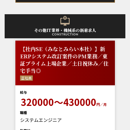
その他IT業界・機械系の新着求人
construction
【社内SE（みなとみらい本社）】新
ERPシステム改訂案件のPM業務／東
証プライム上場企業／土日祝休み／住
宅手当◎
正社員
給与
320000～430000
円／月
職種
システムエンジニア