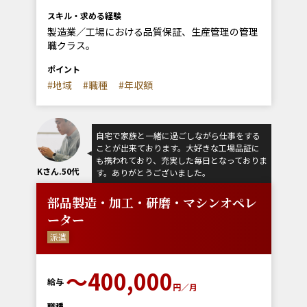
スキル・求める経験
製造業／工場における品質保証、生産管理の管理
職クラス。
ポイント
#地域
#職種
#年収額
自宅で家族と一緒に過ごしながら仕事をする
ことが出来ております。大好きな工場品証に
も携われており、充実した毎日となっておりま
Kさん.50代
す。ありがとうございました。
部品製造・加工・研磨・マシンオペレ
ーター
派遣
〜400,000
給与
円／月
職種