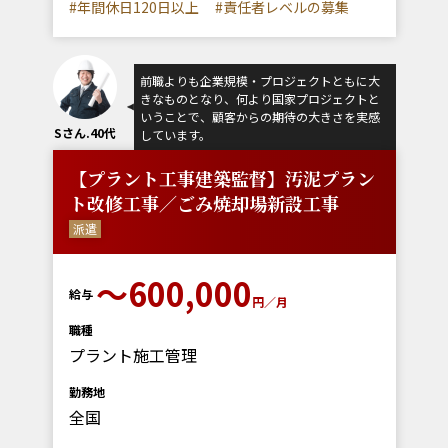
#年間休日120日以上
#責任者レベルの募集
前職よりも企業規模・プロジェクトともに大
きなものとなり、何より国家プロジェクトと
いうことで、顧客からの期待の大きさを実感
Sさん.40代
しています。
【プラント工事建築監督】汚泥プラン
ト改修工事／ごみ焼却場新設工事
派遣
～600,000
給与
円／月
職種
プラント施工管理
勤務地
全国