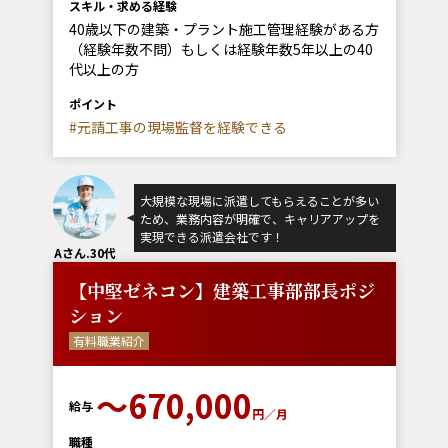
スキル・求める経験
40歳以下の建築・プラント施工管理経験がある方
（経験年数不問）もしくは経験年数5年以上の40
代以上の方
ポイント
#元請工事の現場監督を経験できる
大規模な現場に派遣してもらえることが多い
ため、業務内容が明確で、キャリアアップを
実現できる派遣会社です！
Aさん.30代
【中堅ゼネコン】建築工事部部長ポジ
ション
有料職業紹介
〜670,000
給与
円／月
職種