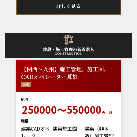
詳しく見る
建設・施工管理の新着求人
construction
【関西～九州】施工管理、施工図、
CADオペレーター募集
派遣
給与
250000～550000
円／月
職種
建築CADオペ
建築施工図
建築（非木
レーター
造）施工管理