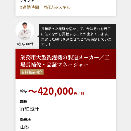
ポイント
#通勤時間
#組込みスキル
長年培った経験を活かして、今はそれを若手
に伝えながら貢献することが出来ています。
充実した60代を過ごせてとても満足していま
Jさん.60代
すよ！
業務用大型洗濯機の製造メーカー／工
場長補佐・品証マネージャー
有料職業紹介
〜420,000
給与
円／月
職種
詳細設計
勤務地
山梨