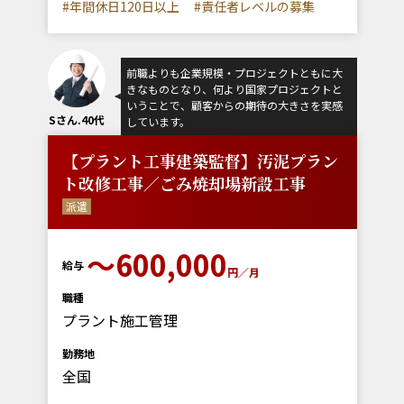
#年間休日120日以上
#責任者レベルの募集
前職よりも企業規模・プロジェクトともに大
きなものとなり、何より国家プロジェクトと
いうことで、顧客からの期待の大きさを実感
Sさん.40代
しています。
【プラント工事建築監督】汚泥プラン
ト改修工事／ごみ焼却場新設工事
派遣
～600,000
給与
円／月
職種
プラント施工管理
勤務地
全国