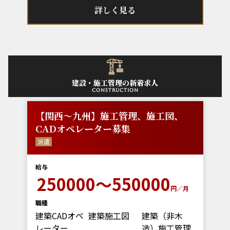
詳しく見る
建設・施工管理の新着求人
construction
【関西～九州】施工管理、施工図、
CADオペレーター募集
派遣
給与
250000～550000
円／月
職種
建築CADオペ
建築施工図
建築（非木
レーター
造）施工管理