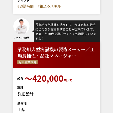
ポイント
#通勤時間
#組込みスキル
長年培った経験を活かして、今はそれを若手
に伝えながら貢献することが出来ています。
充実した60代を過ごせてとても満足していま
Jさん.60代
すよ！
業務用大型洗濯機の製造メーカー／工
場長補佐・品証マネージャー
有料職業紹介
〜420,000
給与
円／月
職種
詳細設計
勤務地
山梨