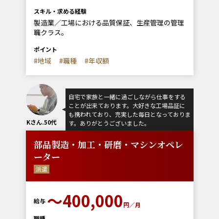
スキル・求める経験
製造業／工場における品質保証、生産管理の管理
職クラス。
ポイント
#地域
#職種
#年収額
自宅で家族と一緒に過ごしながら仕事をする
ことが出来ております。大好きな工場品証に
も携われており、充実した毎日となっておりま
Kさん.50代
す。ありがとうございました。
部品製造・加工・研磨・マシンオペレ
ーター
派遣
〜400,000
給与
円／月
職種