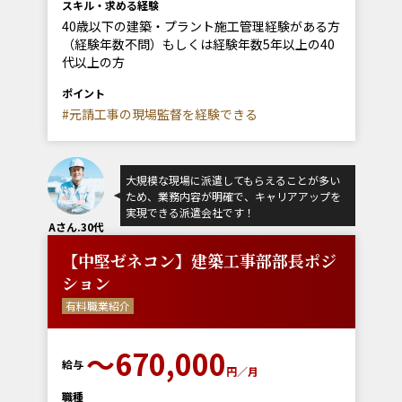
スキル・求める経験
40歳以下の建築・プラント施工管理経験がある方
（経験年数不問）もしくは経験年数5年以上の40
代以上の方
ポイント
#元請工事の現場監督を経験できる
大規模な現場に派遣してもらえることが多い
ため、業務内容が明確で、キャリアアップを
実現できる派遣会社です！
Aさん.30代
【中堅ゼネコン】建築工事部部長ポジ
ション
有料職業紹介
〜670,000
給与
円／月
職種