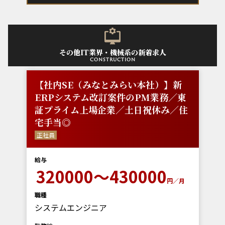
その他IT業界・機械系の新着求人
construction
【社内SE（みなとみらい本社）】新
ERPシステム改訂案件のPM業務／東
証プライム上場企業／土日祝休み／住
宅手当◎
正社員
給与
320000～430000
円／月
職種
システムエンジニア