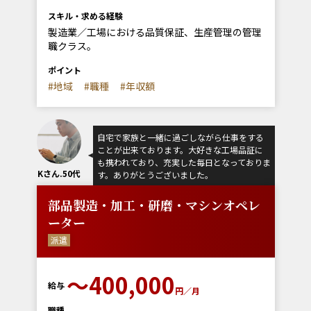
スキル・求める経験
製造業／工場における品質保証、生産管理の管理
職クラス。
ポイント
#地域
#職種
#年収額
自宅で家族と一緒に過ごしながら仕事をする
ことが出来ております。大好きな工場品証に
も携われており、充実した毎日となっておりま
Kさん.50代
す。ありがとうございました。
部品製造・加工・研磨・マシンオペレ
ーター
派遣
〜400,000
給与
円／月
職種