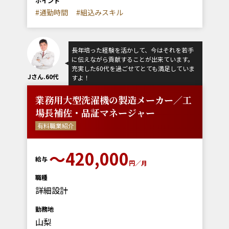
ポイント
#通勤時間
#組込みスキル
長年培った経験を活かして、今はそれを若手
に伝えながら貢献することが出来ています。
充実した60代を過ごせてとても満足していま
Jさん.60代
すよ！
業務用大型洗濯機の製造メーカー／工
場長補佐・品証マネージャー
有料職業紹介
〜420,000
給与
円／月
職種
詳細設計
勤務地
山梨