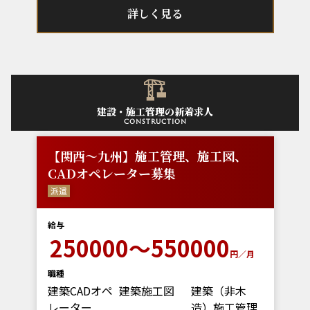
詳しく見る
建設・施工管理の新着求人
construction
【関西～九州】施工管理、施工図、
CADオペレーター募集
派遣
給与
250000～550000
円／月
職種
建築CADオペ
建築施工図
建築（非木
レーター
造）施工管理