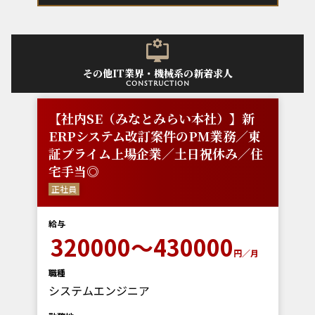
その他IT業界・機械系の新着求人
construction
【社内SE（みなとみらい本社）】新
ERPシステム改訂案件のPM業務／東
証プライム上場企業／土日祝休み／住
宅手当◎
正社員
給与
320000～430000
円／月
職種
システムエンジニア