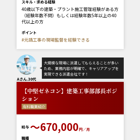
スキル・求める経験
40歳以下の建築・プラント施工管理経験がある方
（経験年数不問）もしくは経験年数5年以上の40
代以上の方
ポイント
#元請工事の現場監督を経験できる
大規模な現場に派遣してもらえることが多い
ため、業務内容が明確で、キャリアアップを
実現できる派遣会社です！
Aさん.30代
【中堅ゼネコン】建築工事部部長ポジ
ション
有料職業紹介
〜670,000
給与
円／月
職種