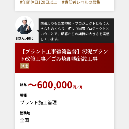
#年間休日120日以上
#責任者レベルの募集
前職よりも企業規模・プロジェクトともに大
きなものとなり、何より国家プロジェクトと
いうことで、顧客からの期待の大きさを実感
Sさん.40代
しています。
【プラント工事建築監督】汚泥プラン
ト改修工事／ごみ焼却場新設工事
派遣
～600,000
給与
円／月
職種
プラント施工管理
勤務地
全国